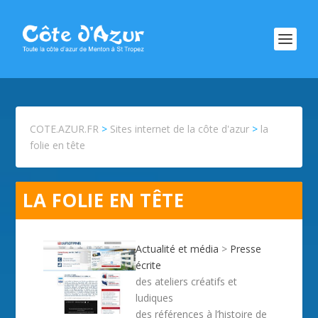
COTE.AZUR.FR
>
Sites internet de la côte d'azur
>
la
folie en tête
LA FOLIE EN TÊTE
Actualité et média
>
Presse
écrite
des ateliers créatifs et
ludiques
des références à l’histoire de