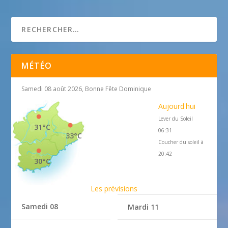
Fenêtre sur com’
MÉTÉO
Samedi 08 août 2026, Bonne Fête Dominique
Aujourd'hui
Lever du Soleil
31°C
06:31
33°C
Coucher du soleil à
20:42
30°C
Les prévisions
Samedi 08
Mardi 11