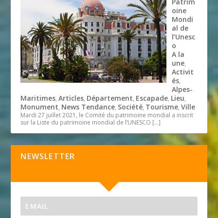
Patrim
oine
Mondi
al de
l’Unesc
o
A la
une
,
Activit
és
,
Alpes-
Maritimes
Articles
Département
Escapade
Lieu
,
,
,
,
,
Monument
News Tendance
Société
Tourisme
Ville
,
,
,
,
Mardi 27 juillet 2021, le Comité du patrimoine mondial a inscrit
sur la Liste du patrimoine mondial de l’UNESCO
[…]
NEWSLETTER