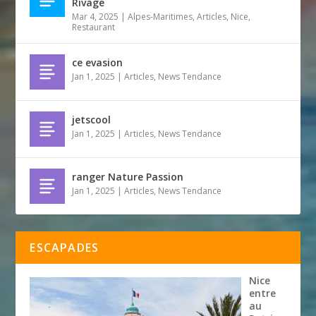
Rivage
Mar 4, 2025
|
Alpes-Maritimes
,
Articles
,
Nice
,
Restaurant
ce evasion
Jan 1, 2025
|
Articles
,
News Tendance
jetscool
Jan 1, 2025
|
Articles
,
News Tendance
ranger Nature Passion
Jan 1, 2025
|
Articles
,
News Tendance
ESCAPADES
Nice
entre
au