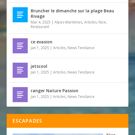
Bruncher le dimanche sur la plage Beau
Rivage
Mar 4, 2025
|
Alpes-Maritimes
,
Articles
,
Nice
,
Restaurant
ce evasion
Jan 1, 2025
|
Articles
,
News Tendance
jetscool
Jan 1, 2025
|
Articles
,
News Tendance
ranger Nature Passion
Jan 1, 2025
|
Articles
,
News Tendance
ESCAPADES
Nice