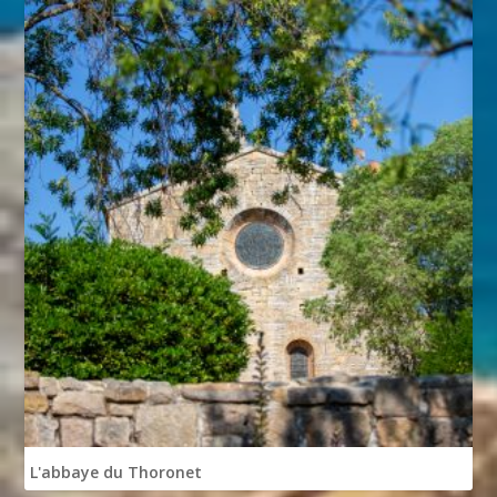
L'abbaye du Thoronet