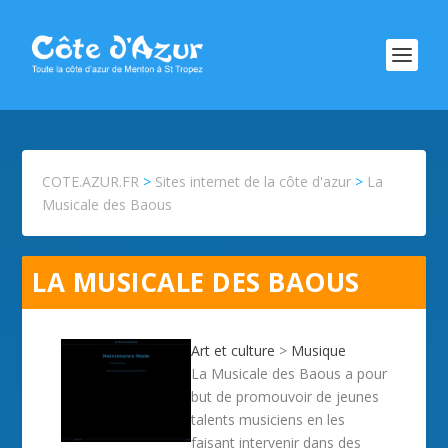
COTE.AZUR.FR
>
Sites internet de la côte d'azur
>
La
Musicale des Baous
LA MUSICALE DES BAOUS
Art et culture
>
Musique
La Musicale des Baous a pour
but de promouvoir de jeunes
talents musiciens en les
faisant intervenir dans des