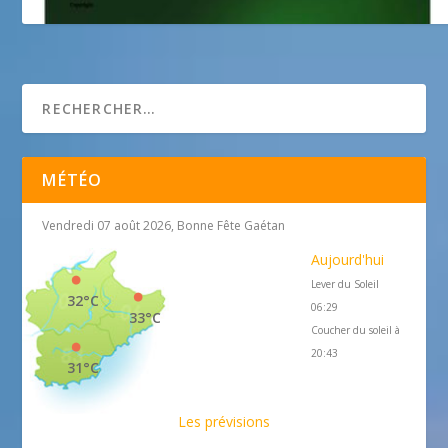
secondlife-artobject.com
MÉTÉO
Vendredi 07 août 2026, Bonne Fête Gaétan
Aujourd'hui
Lever du Soleil
32°C
06:29
33°C
Coucher du soleil à
20:43
31°C
Les prévisions