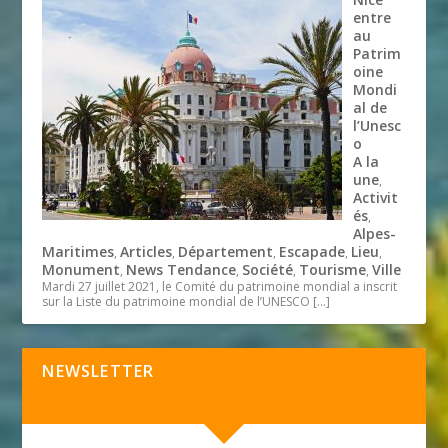
entre
au
Patrim
oine
Mondi
al de
l’Unesc
o
A la
une
,
Activit
és
,
Alpes-
Maritimes
Articles
Département
Escapade
Lieu
,
,
,
,
,
Monument
News Tendance
Société
Tourisme
Ville
,
,
,
,
Mardi 27 juillet 2021, le Comité du patrimoine mondial a inscrit
sur la Liste du patrimoine mondial de l’UNESCO
[…]
NEWSLETTER