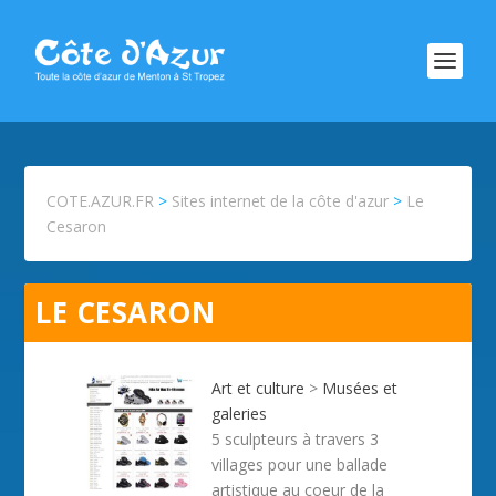
COTE.AZUR.FR
>
Sites internet de la côte d'azur
>
Le
Cesaron
LE CESARON
Art et culture
>
Musées et
galeries
5 sculpteurs à travers 3
villages pour une ballade
artistique au coeur de la