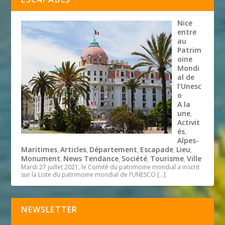
Nice
entre
au
Patrim
oine
Mondi
al de
l’Unesc
o
A la
une
,
Activit
és
,
Alpes-
Maritimes
Articles
Département
Escapade
Lieu
,
,
,
,
,
Monument
News Tendance
Société
Tourisme
Ville
,
,
,
,
Mardi 27 juillet 2021, le Comité du patrimoine mondial a inscrit
sur la Liste du patrimoine mondial de l’UNESCO
[…]
NEWSLETTER