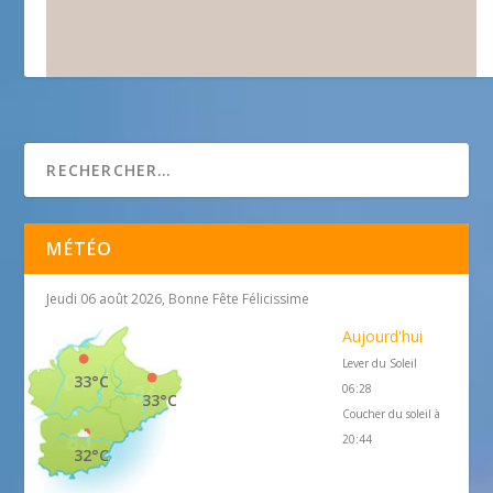
Restaurant Le Cabanon
MÉTÉO
Jeudi 06 août 2026, Bonne Fête Félicissime
Aujourd'hui
Lever du Soleil
33°C
06:28
33°C
Coucher du soleil à
20:44
32°C