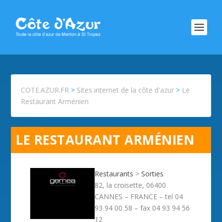
COTE.AZUR.FR
>
Sites internet de la côte d'azur
>
Le
Restaurant Arménien
LE RESTAURANT ARMÉNIEN
Restaurants
>
Sorties
82, la croisette, 06400
CANNES – FRANCE – tel 04
93 94 00 58 – fax 04 93 94 56
12