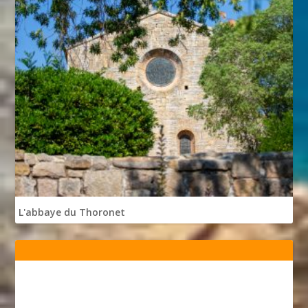
L'abbaye du Thoronet