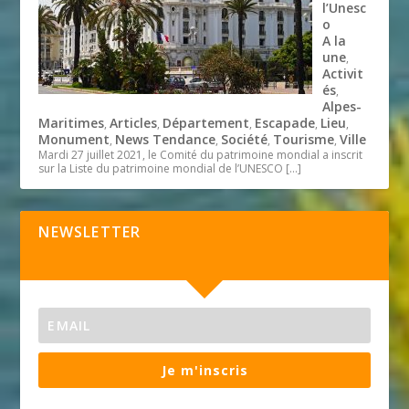
l’Unesc
o
A la
une
,
Activit
és
,
Alpes-
Maritimes
Articles
Département
Escapade
Lieu
,
,
,
,
,
Monument
News Tendance
Société
Tourisme
Ville
,
,
,
,
Mardi 27 juillet 2021, le Comité du patrimoine mondial a inscrit
sur la Liste du patrimoine mondial de l’UNESCO
[…]
NEWSLETTER
Je m'inscris