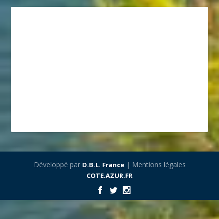
Développé par
| Mentions légales
D.B.L. France
COTE.AZUR.FR