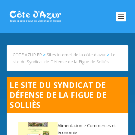
COTE.AZUR.FR
>
Sites internet de la côte d'azur
>
Le
site du Syndicat de Défense de la Figue de Solliès
LE SITE DU SYNDICAT DE
DÉFENSE DE LA FIGUE DE
SOLLIÈS
Alimentation
>
Commerces et
économie