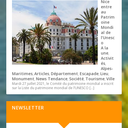
Nice
entre
au
Patrim
oine
Mondi
al de
l’Unesc
o
A la
une
,
Activit
és
,
Alpes-
Maritimes
Articles
Département
Escapade
Lieu
,
,
,
,
,
Monument
News Tendance
Société
Tourisme
Ville
,
,
,
,
Mardi 27 juillet 2021, le Comité du patrimoine mondial a inscrit
sur la Liste du patrimoine mondial de l’UNESCO
[…]
NEWSLETTER