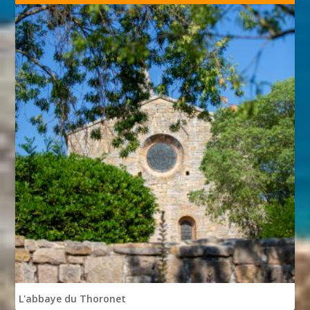
L'abbaye du Thoronet