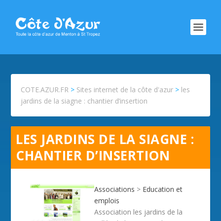
COTE.AZUR.FR
>
Sites internet de la côte d'azur
>
les
jardins de la siagne : chantier d’insertion
LES JARDINS DE LA SIAGNE :
CHANTIER D’INSERTION
Associations
>
Education et
emplois
Association les jardins de la