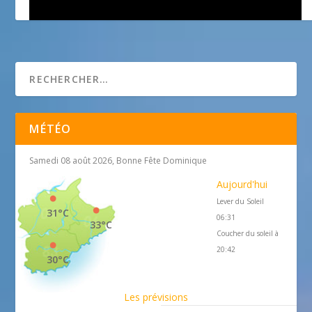
Langanice – cours de francais à Nice
MÉTÉO
Samedi 08 août 2026, Bonne Fête Dominique
Aujourd'hui
Lever du Soleil
31°C
06:31
33°C
Coucher du soleil à
20:42
30°C
Les prévisions