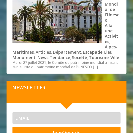
Mondi
al de
l’Unesc
o
A la
une
,
Activit
és
,
Alpes-
Maritimes
Articles
Département
Escapade
Lieu
,
,
,
,
,
Monument
News Tendance
Société
Tourisme
Ville
,
,
,
,
Mardi 27 juillet 2021, le Comité du patrimoine mondial a inscrit
sur la Liste du patrimoine mondial de l’UNESCO
[…]
NEWSLETTER
Je m'inscris