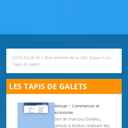
COTE.AZUR.FR
>
Sites internet de la côte d'azur
>
Les
Tapis de Galets
LES TAPIS DE GALETS
Artisan
>
Commerces et
économie
Site de Francois Dovillez,
artisan à Antibes réalisant des