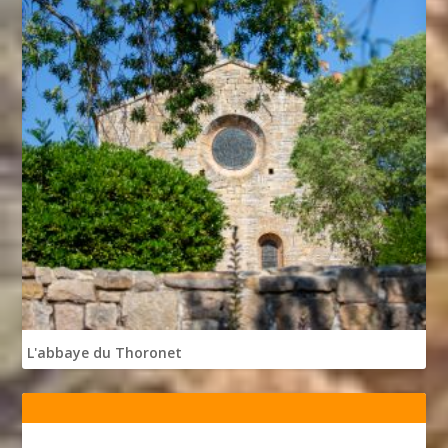
L'abbaye du Thoronet