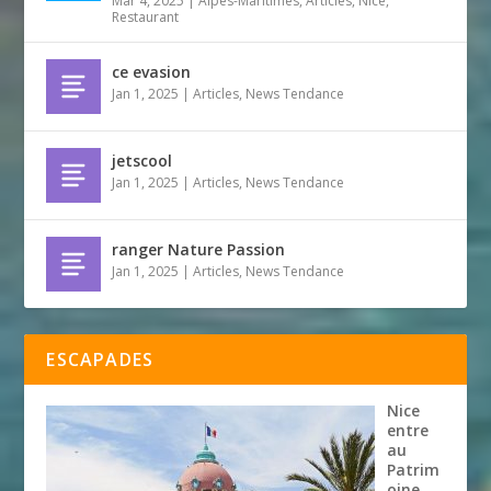
Mar 4, 2025
|
Alpes-Maritimes
,
Articles
,
Nice
,
Restaurant
ce evasion
Jan 1, 2025
|
Articles
,
News Tendance
jetscool
Jan 1, 2025
|
Articles
,
News Tendance
ranger Nature Passion
Jan 1, 2025
|
Articles
,
News Tendance
ESCAPADES
Nice
entre
au
Patrim
oine