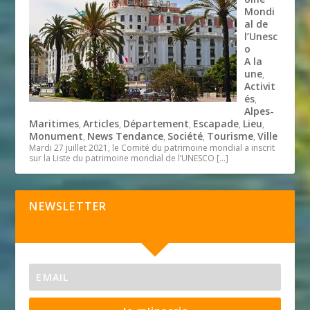
Mondi
al de
l’Unesc
o
A la
une
,
Activit
és
,
Alpes-
Maritimes
Articles
Département
Escapade
Lieu
,
,
,
,
,
Monument
News Tendance
Société
Tourisme
Ville
,
,
,
,
Mardi 27 juillet 2021, le Comité du patrimoine mondial a inscrit
sur la Liste du patrimoine mondial de l’UNESCO
[…]
NEWSLETTER