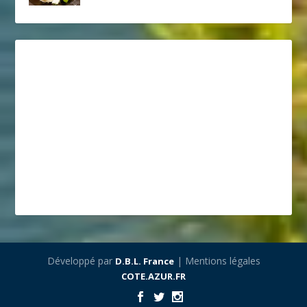
Développé par
| Mentions légales
D.B.L. France
COTE.AZUR.FR