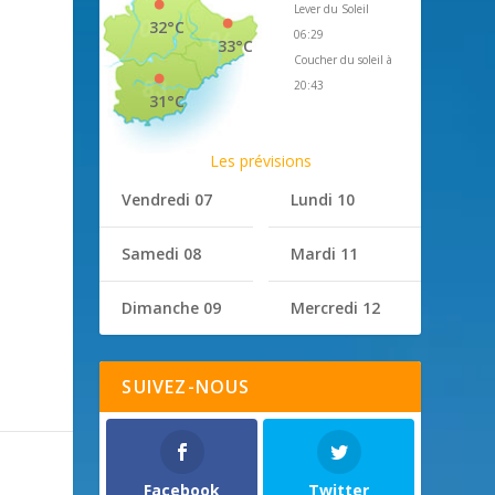
Lever du Soleil
32°C
06:29
33°C
Coucher du soleil à
20:43
31°C
Les prévisions
Vendredi 07
Lundi 10
Samedi 08
Mardi 11
Dimanche 09
Mercredi 12
SUIVEZ-NOUS
Facebook
Twitter