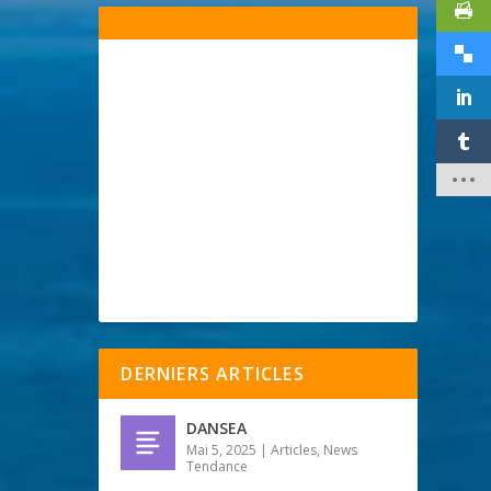
DERNIERS ARTICLES
DANSEA
Mai 5, 2025
|
Articles
,
News
Tendance