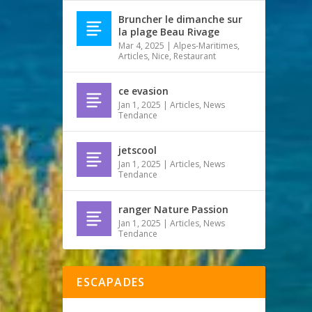
Bruncher le dimanche sur
la plage Beau Rivage
Mar 4, 2025
|
Alpes-Maritimes
,
Articles
,
Nice
,
Restaurant
ce evasion
Jan 1, 2025
|
Articles
,
News
Tendance
jetscool
Jan 1, 2025
|
Articles
,
News
Tendance
ranger Nature Passion
Jan 1, 2025
|
Articles
,
News
Tendance
ESCAPADES