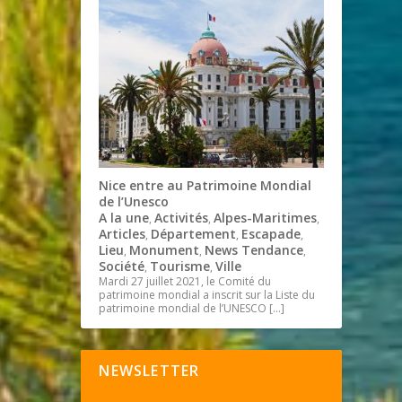
Nice entre au Patrimoine Mondial
de l’Unesco
A la une
Activités
Alpes-Maritimes
,
,
,
Articles
Département
Escapade
,
,
,
Lieu
Monument
News Tendance
,
,
,
Société
Tourisme
Ville
,
,
Mardi 27 juillet 2021, le Comité du
patrimoine mondial a inscrit sur la Liste du
patrimoine mondial de l’UNESCO
[…]
NEWSLETTER