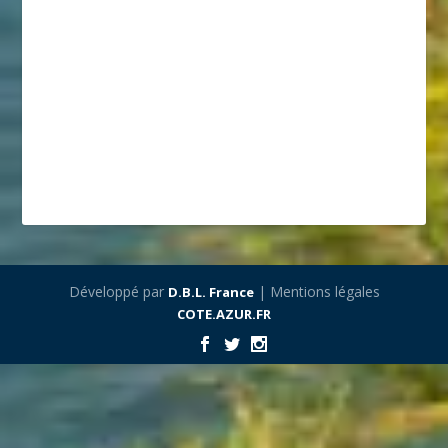
Développé par
| Mentions légales
D.B.L. France
COTE.AZUR.FR