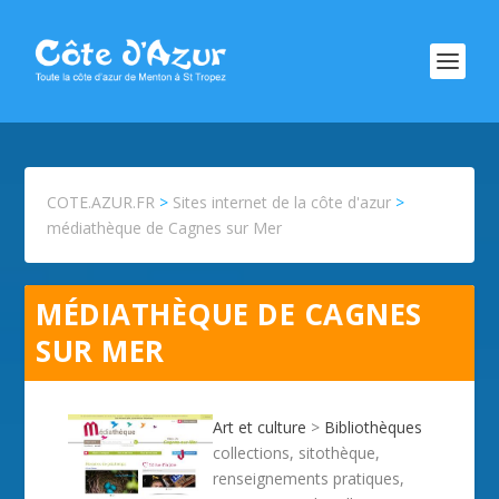
COTE.AZUR.FR
>
Sites internet de la côte d'azur
>
médiathèque de Cagnes sur Mer
MÉDIATHÈQUE DE CAGNES
SUR MER
Art et culture
>
Bibliothèques
collections, sitothèque,
renseignements pratiques,