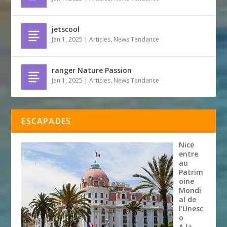
jetscool
Jan 1, 2025
|
Articles
,
News Tendance
ranger Nature Passion
Jan 1, 2025
|
Articles
,
News Tendance
ESCAPADES
Nice
entre
au
Patrim
oine
Mondi
al de
l’Unesc
o
A la