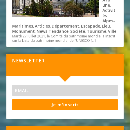
une
,
Activit
és
,
Alpes-
Maritimes
Articles
Département
Escapade
Lieu
,
,
,
,
,
Monument
News Tendance
Société
Tourisme
Ville
,
,
,
,
Mardi 27 juillet 2021, le Comité du patrimoine mondial a inscrit
sur la Liste du patrimoine mondial de l’UNESCO
[…]
NEWSLETTER
Je m'inscris