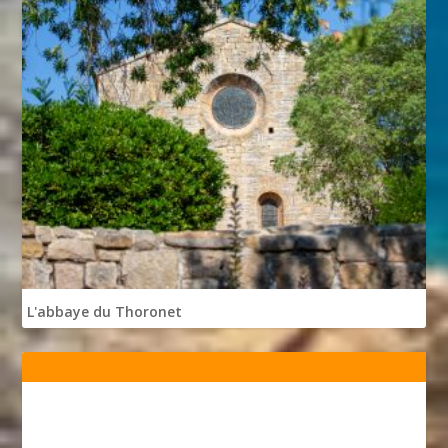
L'abbaye du Thoronet