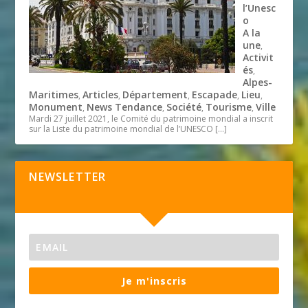
l’Unesc
o
A la
une
,
Activit
és
,
Alpes-
Maritimes
Articles
Département
Escapade
Lieu
,
,
,
,
,
Monument
News Tendance
Société
Tourisme
Ville
,
,
,
,
Mardi 27 juillet 2021, le Comité du patrimoine mondial a inscrit
sur la Liste du patrimoine mondial de l’UNESCO
[…]
NEWSLETTER
Je m'inscris