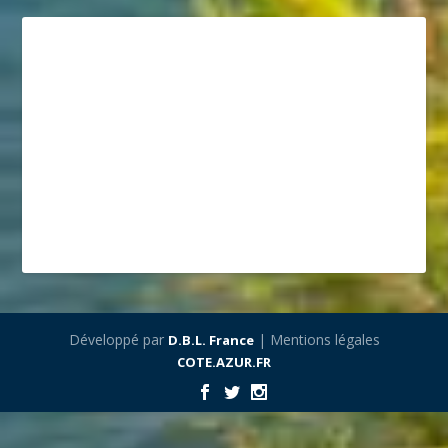
Développé par
| Mentions légales
D.B.L. France
COTE.AZUR.FR