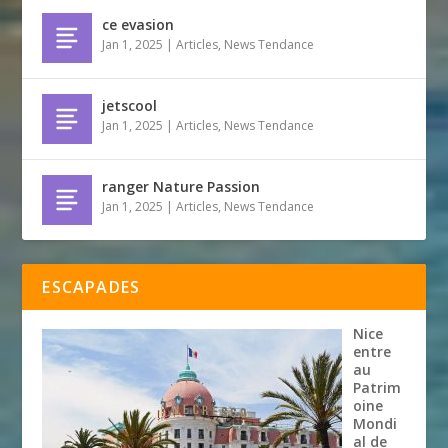
ce evasion
Jan 1, 2025
|
Articles
,
News Tendance
jetscool
Jan 1, 2025
|
Articles
,
News Tendance
ranger Nature Passion
Jan 1, 2025
|
Articles
,
News Tendance
ESCAPADES
Nice
entre
au
Patrim
oine
Mondi
al de