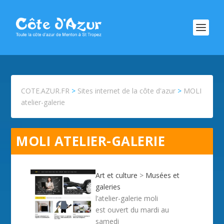
COTE.AZUR.FR
>
Sites internet de la côte d'azur
>
MOLI
atelier-galerie
MOLI ATELIER-GALERIE
Art et culture
>
Musées et
galeries
l’atelier-galerie moli
est ouvert du mardi au
samedi