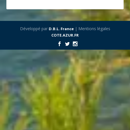
Développé par
| Mentions légales
D.B.L. France
COTE.AZUR.FR