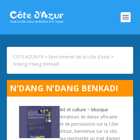
COTE.AZUR.FR
>
Sites internet de la côte d'azur
>
N’dang n’dang Benkadi
N’DANG N’DANG BENKADI
Art et culture
>
Musique
Amateurs de danse africaine
et de percussions sur la Côte
d’Azur, bienvenue sur ce site,
qui représente un trait d’union