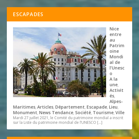
ESCAPADES
Nice
entre
au
Patrim
oine
Mondi
al de
l’Unesc
o
A la
une
,
Activit
és
,
Alpes-
Maritimes
Articles
Département
Escapade
Lieu
,
,
,
,
,
Monument
News Tendance
Société
Tourisme
Ville
,
,
,
,
Mardi 27 juillet 2021, le Comité du patrimoine mondial a inscrit
sur la Liste du patrimoine mondial de l’UNESCO
[…]