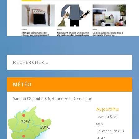
MOLI atelier-galerie
MÉTÉO
Samedi 08 août 2026, Bonne Fête Dominique
Aujourd'hui
Lever du Soleil
32°C
06:31
33°C
Coucher du soleil à
20:42