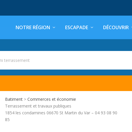
NOTRE RÉGION
ESCAPADE
DÉCOUVRIR
ni terrassement
Batiment
>
Commerces et économie
Terrassement et travaux publiques
1854 les condamines 06670 St Martin du Var – 04 93 08 90
85