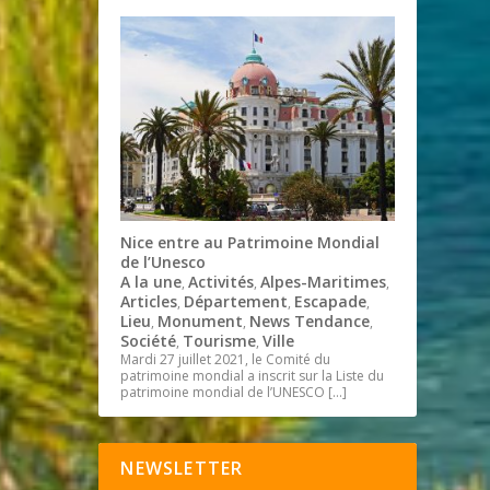
Nice entre au Patrimoine Mondial
de l’Unesco
A la une
Activités
Alpes-Maritimes
,
,
,
Articles
Département
Escapade
,
,
,
Lieu
Monument
News Tendance
,
,
,
Société
Tourisme
Ville
,
,
Mardi 27 juillet 2021, le Comité du
patrimoine mondial a inscrit sur la Liste du
patrimoine mondial de l’UNESCO
[…]
NEWSLETTER