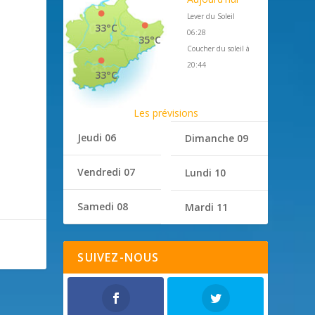
Lever du Soleil
33°C
06:28
35°C
Coucher du soleil à
20:44
33°C
Les prévisions
Jeudi 06
Dimanche 09
Vendredi 07
Lundi 10
Samedi 08
Mardi 11
SUIVEZ-NOUS