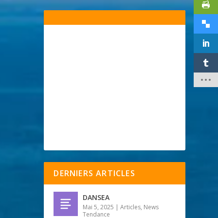
DERNIERS ARTICLES
DANSEA
Mai 5, 2025
|
Articles
,
News
Tendance