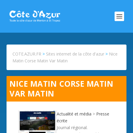
COTE.AZUR.FR
>
Sites internet de la côte d'azur
>
Nice
Matin Corse Matin Var Matin
NICE MATIN CORSE MATIN
VAR MATIN
Actualité et média
>
Presse
écrite
Journal régional.