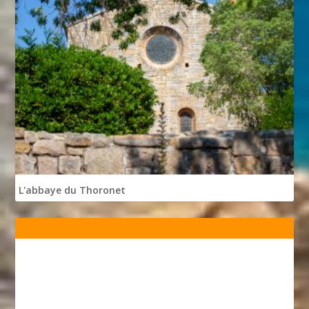
L'abbaye du Thoronet