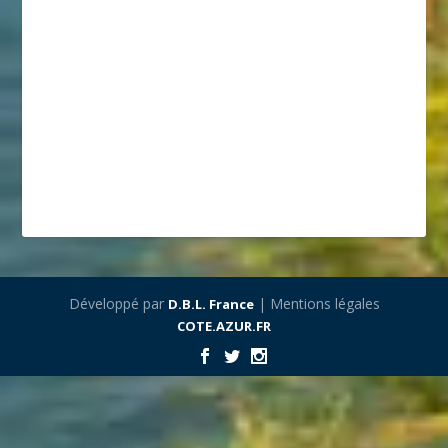
Développé par
| Mentions légales
D.B.L. France
COTE.AZUR.FR