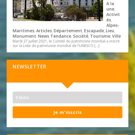
A la
une
,
Activit
és
,
Alpes-
Maritimes
Articles
Département
Escapade
Lieu
,
,
,
,
,
Monument
News Tendance
Société
Tourisme
Ville
,
,
,
,
Mardi 27 juillet 2021, le Comité du patrimoine mondial a inscrit
sur la Liste du patrimoine mondial de l’UNESCO
[…]
NEWSLETTER
Je m'inscris