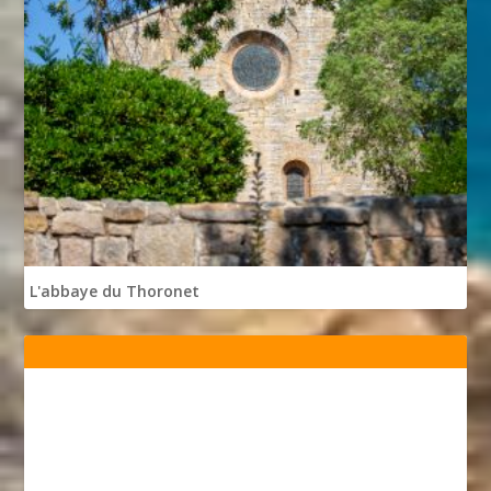
L'abbaye du Thoronet