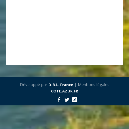
Développé par
| Mentions légales
D.B.L. France
COTE.AZUR.FR