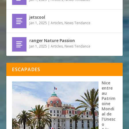
jetscool
Jan 1, 2025
|
Articles
,
News Tendance
ranger Nature Passion
Jan 1, 2025
|
Articles
,
News Tendance
ESCAPADES
Nice
entre
au
Patrim
oine
Mondi
al de
l’Unesc
o