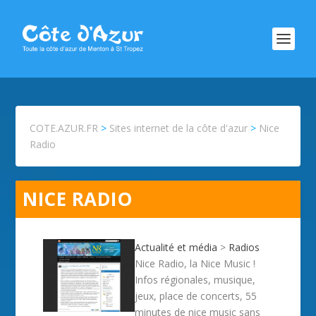
COTE.AZUR.FR
>
Sites internet de la côte d'azur
>
Nice
Radio
NICE RADIO
Actualité et média
>
Radios
Nice Radio, la Nice Music !
Infos régionales, musique,
jeux, place de concerts, 55
minutes de nice music sans