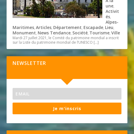
A la
une
,
Activit
és
,
Alpes-
Maritimes
Articles
Département
Escapade
Lieu
,
,
,
,
,
Monument
News Tendance
Société
Tourisme
Ville
,
,
,
,
Mardi 27 juillet 2021, le Comité du patrimoine mondial a inscrit
sur la Liste du patrimoine mondial de l’UNESCO
[…]
NEWSLETTER
Je m'inscris