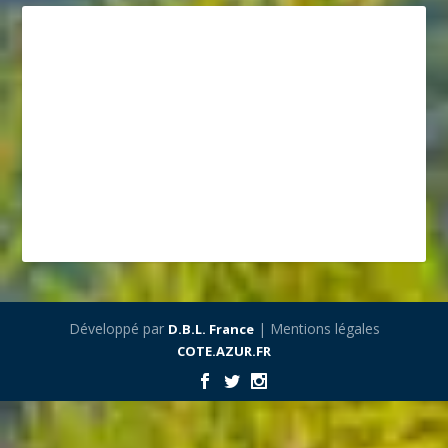
Développé par
| Mentions légales
D.B.L. France
COTE.AZUR.FR