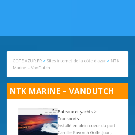
COTE.AZUR.FR
>
Sites internet de la côte d'azur
>
NTK
Marine – VanDutch
NTK MARINE – VANDUTCH
Bateaux et yachts
>
Transports
Installé en plein coeur du port
Camille Rayon à Golfe‐Juan,