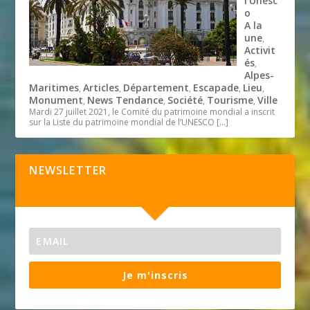
l’Unesc
o
A la
une
,
Activit
és
,
Alpes-
Maritimes
Articles
Département
Escapade
Lieu
,
,
,
,
,
Monument
News Tendance
Société
Tourisme
Ville
,
,
,
,
Mardi 27 juillet 2021, le Comité du patrimoine mondial a inscrit
sur la Liste du patrimoine mondial de l’UNESCO
[…]
NEWSLETTER
Je m'inscris