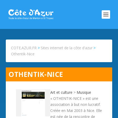
COTE.AZUR.FR
>
Sites internet de la côte d'azur
>
Othentik-Nice
OTHENTIK-NICE
Art et culture
>
Musique
« OTHENTIK-NICE » est une
association à but non lucratif.
Créée en Mai 2003 à Nice. Elle
est née de la rencontre de