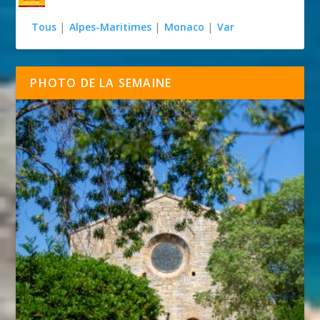
Tous
|
Alpes-Maritimes
|
Monaco
|
Var
PHOTO DE LA SEMAINE