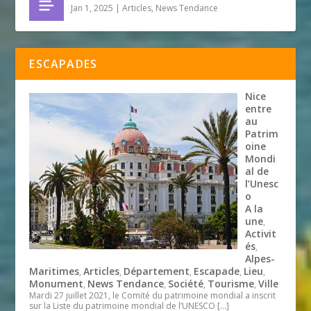
Jan 1, 2025
|
Articles
,
News Tendance
ESCAPADES
Nice
entre
au
Patrim
oine
Mondi
al de
l’Unesc
o
A la
une
,
Activit
és
,
Alpes-
Maritimes
Articles
Département
Escapade
Lieu
,
,
,
,
,
Monument
News Tendance
Société
Tourisme
Ville
,
,
,
,
Mardi 27 juillet 2021, le Comité du patrimoine mondial a inscrit
sur la Liste du patrimoine mondial de l’UNESCO
[…]