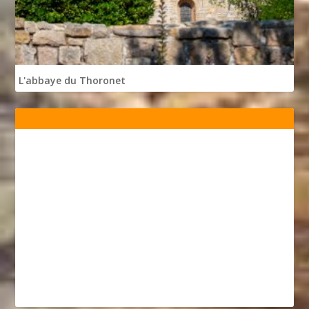
L'abbaye du Thoronet