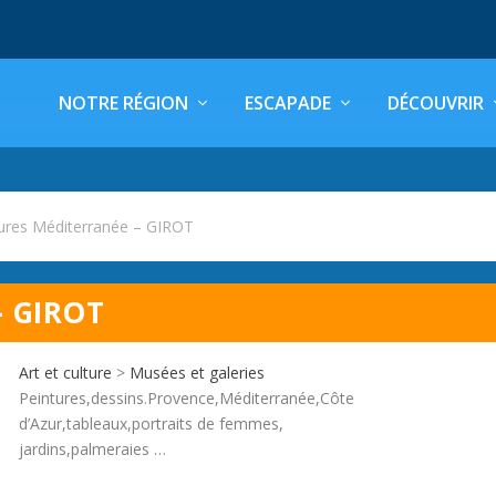
NOTRE RÉGION
ESCAPADE
DÉCOUVRIR
ures Méditerranée – GIROT
– GIROT
Art et culture
>
Musées et galeries
Peintures,dessins.Provence,Méditerranée,Côte
d’Azur,tableaux,portraits de femmes,
jardins,palmeraies …