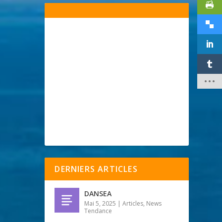
DERNIERS ARTICLES
DANSEA
Mai 5, 2025
|
Articles
,
News
Tendance