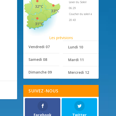
Lever du Soleil
32°C
06:29
33°C
Coucher du soleil à
20:43
31°C
Les prévisions
Vendredi 07
Lundi 10
Samedi 08
Mardi 11
Dimanche 09
Mercredi 12
SUIVEZ-NOUS
Facebook
Twitter