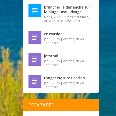
Bruncher le dimanche sur
la plage Beau Rivage
Mar 4, 2025
|
Alpes-Maritimes
,
Articles
,
Nice
,
Restaurant
ce evasion
Jan 1, 2025
|
Articles
,
News
Tendance
jetscool
Jan 1, 2025
|
Articles
,
News
Tendance
ranger Nature Passion
Jan 1, 2025
|
Articles
,
News
Tendance
ESCAPADES