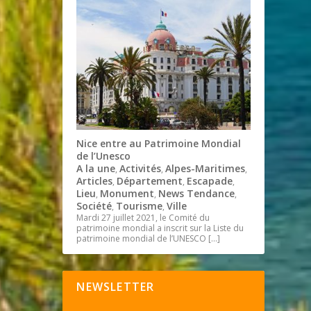
Nice entre au Patrimoine Mondial
de l’Unesco
A la une
Activités
Alpes-Maritimes
,
,
,
Articles
Département
Escapade
,
,
,
Lieu
Monument
News Tendance
,
,
,
Société
Tourisme
Ville
,
,
Mardi 27 juillet 2021, le Comité du
patrimoine mondial a inscrit sur la Liste du
patrimoine mondial de l’UNESCO
[…]
NEWSLETTER