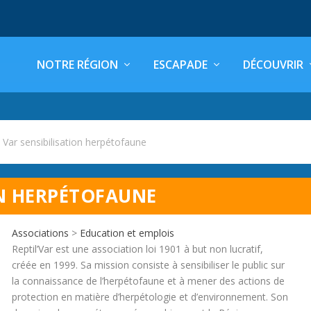
NOTRE RÉGION
ESCAPADE
DÉCOUVRIR
l Var sensibilisation herpétofaune
ON HERPÉTOFAUNE
Associations
>
Education et emplois
Reptil’Var est une association loi 1901 à but non lucratif,
créée en 1999. Sa mission consiste à sensibiliser le public sur
la connaissance de l’herpétofaune et à mener des actions de
protection en matière d’herpétologie et d’environnement. Son