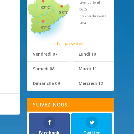
Lever du Soleil
32°C
06:29
33°C
Coucher du soleil à
20:43
31°C
Les prévisions
Vendredi 07
Lundi 10
Samedi 08
Mardi 11
Dimanche 09
Mercredi 12
SUIVEZ-NOUS
Facebook
Twitter