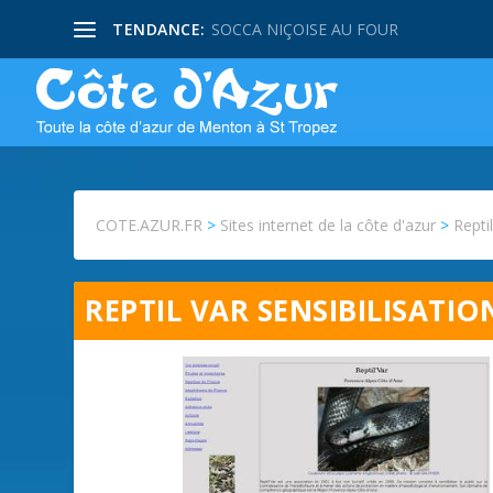
TENDANCE:
SOCCA NIÇOISE AU FOUR
COTE.AZUR.FR
>
Sites internet de la côte d'azur
>
Repti
REPTIL VAR SENSIBILISATI