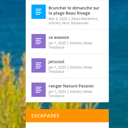
Bruncher le dimanche sur
la plage Beau Rivage
Mar 4, 2025
|
Alpes-Maritimes
,
Articles
,
Nice
,
Restaurant
ce evasion
Jan 1, 2025
|
Articles
,
News
Tendance
jetscool
Jan 1, 2025
|
Articles
,
News
Tendance
ranger Nature Passion
Jan 1, 2025
|
Articles
,
News
Tendance
ESCAPADES