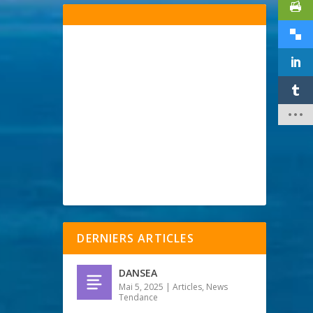
DERNIERS ARTICLES
DANSEA
Mai 5, 2025
|
Articles
,
News
Tendance