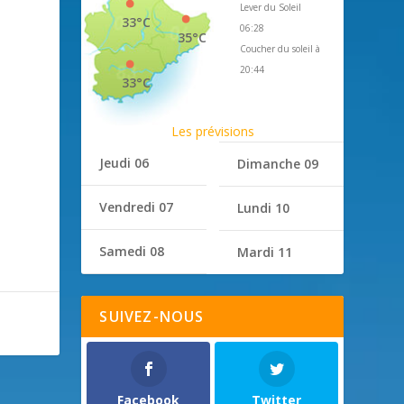
Lever du Soleil
33°C
06:28
35°C
Coucher du soleil à
20:44
33°C
Les prévisions
Jeudi 06
Dimanche 09
Vendredi 07
Lundi 10
Samedi 08
Mardi 11
SUIVEZ-NOUS
Facebook
Twitter