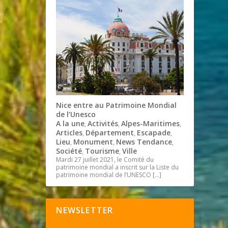
Nice entre au Patrimoine Mondial
de l’Unesco
A la une
Activités
Alpes-Maritimes
,
,
,
Articles
Département
Escapade
,
,
,
Lieu
Monument
News Tendance
,
,
,
Société
Tourisme
Ville
,
,
Mardi 27 juillet 2021, le Comité du
patrimoine mondial a inscrit sur la Liste du
patrimoine mondial de l’UNESCO
[…]
NEWSLETTER