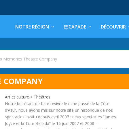
NOTRE RÉGION
ESCAPADE
DÉCOUVRIR
era Memories Theatre Company
RE COMPANY
Art et culture
>
Théâtres
Notre but étant de faire revivre le riche passé de la Côte
d’Azur, nous avons mis sur notre site un historique de nos
spectacles in-situ depuis avril 2007 : deux spectacles “James
Joyce et la Tour Bellada” le 16 juin 2007 et 2008 –