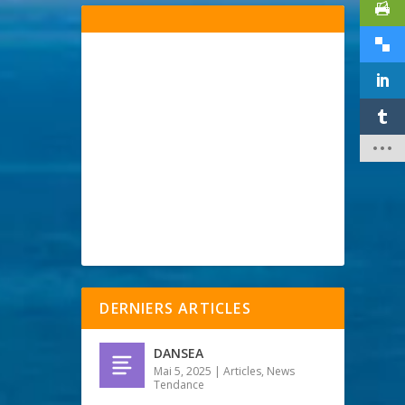
DERNIERS ARTICLES
DANSEA
Mai 5, 2025
|
Articles
,
News
Tendance