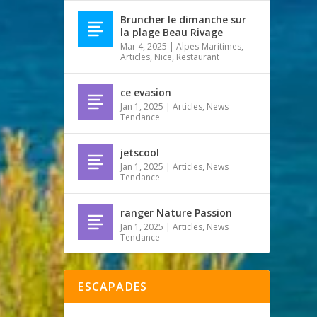
Bruncher le dimanche sur
la plage Beau Rivage
Mar 4, 2025
|
Alpes-Maritimes
,
Articles
,
Nice
,
Restaurant
ce evasion
Jan 1, 2025
|
Articles
,
News
Tendance
jetscool
Jan 1, 2025
|
Articles
,
News
Tendance
ranger Nature Passion
Jan 1, 2025
|
Articles
,
News
Tendance
ESCAPADES