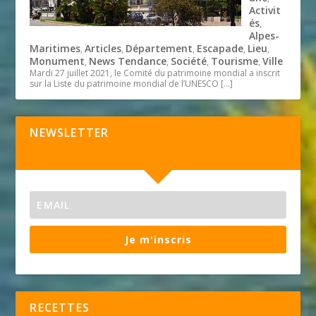
Activit
és
,
Alpes-
Maritimes
Articles
Département
Escapade
Lieu
,
,
,
,
,
Monument
News Tendance
Société
Tourisme
Ville
,
,
,
,
Mardi 27 juillet 2021, le Comité du patrimoine mondial a inscrit
sur la Liste du patrimoine mondial de l’UNESCO
[…]
NEWSLETTER
Je m'inscris
RECETTES