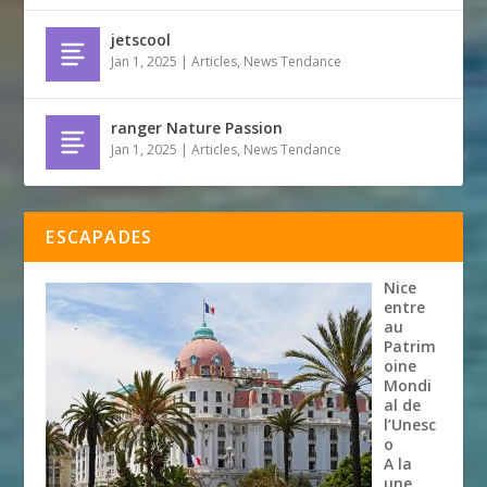
jetscool
Jan 1, 2025
|
Articles
,
News Tendance
ranger Nature Passion
Jan 1, 2025
|
Articles
,
News Tendance
ESCAPADES
Nice
entre
au
Patrim
oine
Mondi
al de
l’Unesc
o
A la
une
,