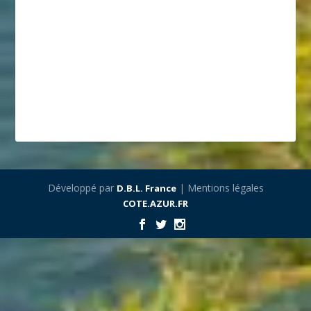
Développé par
| Mentions légales
D.B.L. France
COTE.AZUR.FR