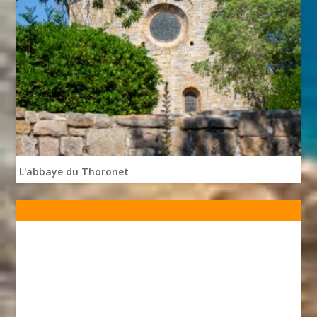
L'abbaye du Thoronet