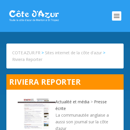
COTE.AZUR.FR
>
Sites internet de la côte d'azur
>
Riviera Reporter
RIVIERA REPORTER
Actualité et média
>
Presse
écrite
La communautée anglaise a
aussi son journal sur la côte
d’azur