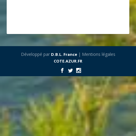
Développé par
| Mentions légales
D.B.L. France
COTE.AZUR.FR