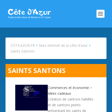
COTE.AZUR.FR
>
Sites internet de la côte d'azur
>
Saints Santons
SAINTS SANTONS
Commerces et économie
>
Idées cadeaux
Création de santons habillés
et de santons peints
présentant les saints de