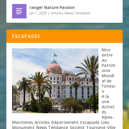
ranger Nature Passion
Jan 1, 2025
|
Articles
,
News Tendance
ESCAPADES
Nice
entre
au
Patrim
oine
Mondi
al de
l’Unesc
o
A la
une
,
Activit
és
,
Alpes-
Maritimes
Articles
Département
Escapade
Lieu
,
,
,
,
,
Monument
News Tendance
Société
Tourisme
Ville
,
,
,
,