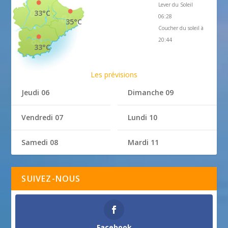
Lever du Soleil
33°C
06:28
35°C
Coucher du soleil à
20:44
33°C
Les prévisions
Jeudi 06
Dimanche 09
Vendredi 07
Lundi 10
Samedi 08
Mardi 11
SUIVEZ-NOUS
Facebook