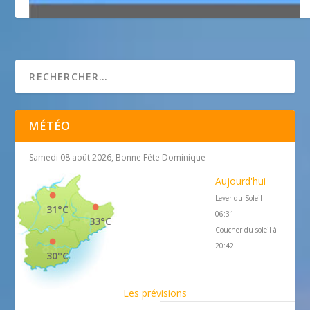
Nice Art Photo
MÉTÉO
Samedi 08 août 2026, Bonne Fête Dominique
Aujourd'hui
Lever du Soleil
31°C
06:31
33°C
Coucher du soleil à
20:42
30°C
Les prévisions