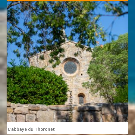
L'abbaye du Thoronet