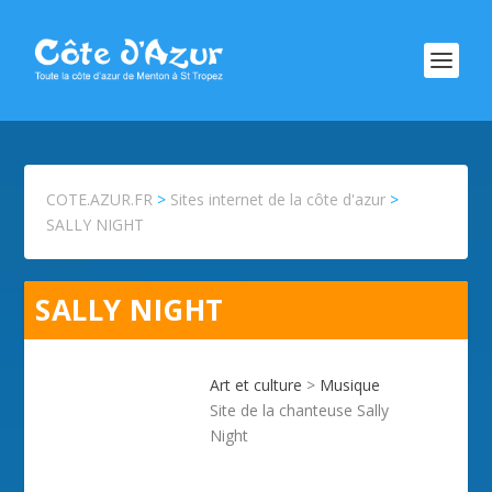
COTE.AZUR.FR
>
Sites internet de la côte d'azur
>
SALLY NIGHT
SALLY NIGHT
Art et culture
>
Musique
Site de la chanteuse Sally
Night