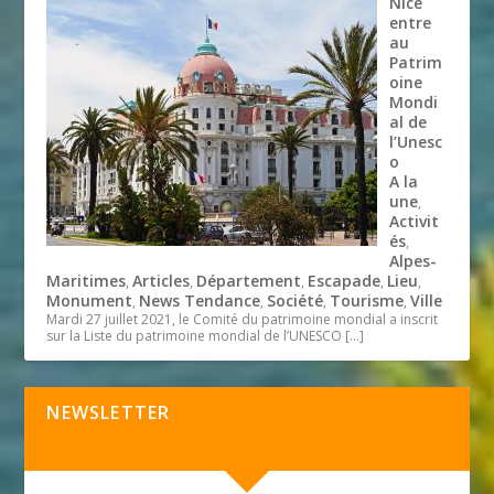
Nice
entre
au
Patrim
oine
Mondi
al de
l’Unesc
o
A la
une
,
Activit
és
,
Alpes-
Maritimes
Articles
Département
Escapade
Lieu
,
,
,
,
,
Monument
News Tendance
Société
Tourisme
Ville
,
,
,
,
Mardi 27 juillet 2021, le Comité du patrimoine mondial a inscrit
sur la Liste du patrimoine mondial de l’UNESCO
[…]
NEWSLETTER