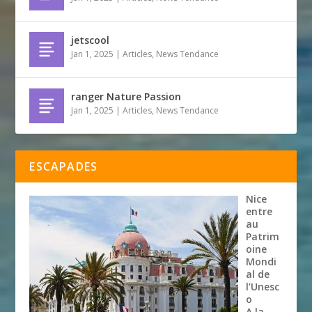
jetscool
Jan 1, 2025
|
Articles
,
News Tendance
ranger Nature Passion
Jan 1, 2025
|
Articles
,
News Tendance
ESCAPADES
Nice
entre
au
Patrim
oine
Mondi
al de
l’Unesc
o
A la