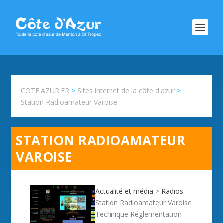
COTE.AZUR.FR
>
Sites internet de la côte d'azur
>
Station Radioamateur Varoise
STATION RADIOAMATEUR
VAROISE
Actualité et média
>
Radios
Station Radioamateur Varoise
Technique Réglementation