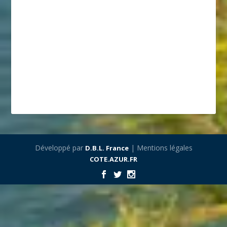
Développé par
| Mentions légales
D.B.L. France
COTE.AZUR.FR