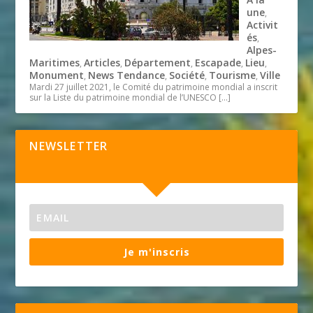
une
,
Activit
és
,
Alpes-
Maritimes
Articles
Département
Escapade
Lieu
,
,
,
,
,
Monument
News Tendance
Société
Tourisme
Ville
,
,
,
,
Mardi 27 juillet 2021, le Comité du patrimoine mondial a inscrit
sur la Liste du patrimoine mondial de l’UNESCO
[…]
NEWSLETTER
Je m'inscris