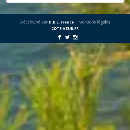
Développé par
| Mentions légales
D.B.L. France
COTE.AZUR.FR