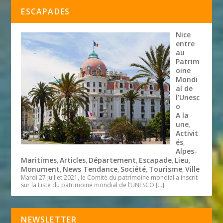
ESCAPADES
Nice
entre
au
Patrim
oine
Mondi
al de
l’Unesc
o
A la
une
,
Activit
és
,
Alpes-
Maritimes
Articles
Département
Escapade
Lieu
,
,
,
,
,
Monument
News Tendance
Société
Tourisme
Ville
,
,
,
,
Mardi 27 juillet 2021, le Comité du patrimoine mondial a inscrit
sur la Liste du patrimoine mondial de l’UNESCO
[…]
NEWSLETTER