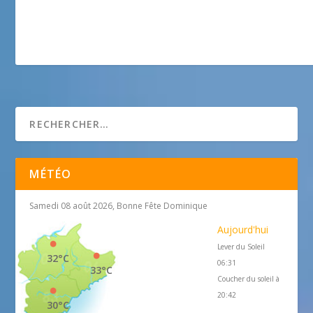
Seanergy official MTU ZF Kohler
MÉTÉO
Samedi 08 août 2026, Bonne Fête Dominique
Aujourd'hui
Lever du Soleil
32°C
06:31
33°C
Coucher du soleil à
20:42
30°C