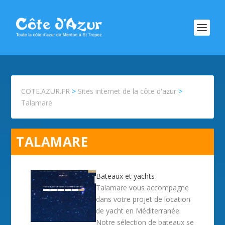
COTE.AZUR.FR
>
Sites internet de la côte d'azur
>
Talamare
TALAMARE
Bateaux et yachts
Talamare vous accompagne
dans votre projet de location
de yacht en Méditerranée.
Notre sélection de bateaux se