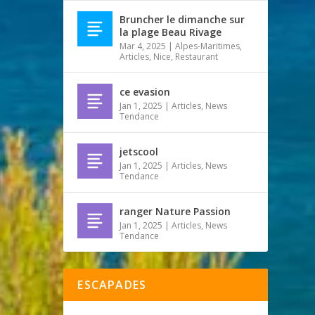
Bruncher le dimanche sur
la plage Beau Rivage
Mar 4, 2025
|
Alpes-Maritimes
,
Articles
,
Nice
,
Restaurant
ce evasion
Jan 1, 2025
|
Articles
,
News
Tendance
jetscool
Jan 1, 2025
|
Articles
,
News
Tendance
ranger Nature Passion
Jan 1, 2025
|
Articles
,
News
Tendance
ESCAPADES