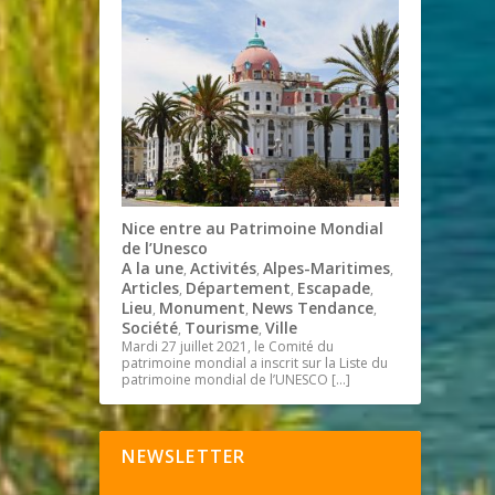
Nice entre au Patrimoine Mondial
de l’Unesco
A la une
Activités
Alpes-Maritimes
,
,
,
Articles
Département
Escapade
,
,
,
Lieu
Monument
News Tendance
,
,
,
Société
Tourisme
Ville
,
,
Mardi 27 juillet 2021, le Comité du
patrimoine mondial a inscrit sur la Liste du
patrimoine mondial de l’UNESCO
[…]
NEWSLETTER