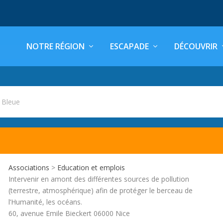
NOTRE RÉGION
ESCAPADE
DÉCOUVRIR
 Bleue
Associations
>
Education et emplois
Intervenir en amont des différentes sources de pollution
(terrestre, atmosphérique) afin de protéger le berceau de
l’Humanité, les océans.
60, avenue Emile Bieckert 06000 Nice