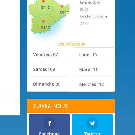
Lever du Soleil
32°C
06:29
33°C
Coucher du soleil à
20:43
31°C
Les prévisions
Vendredi 07
Lundi 10
Samedi 08
Mardi 11
Dimanche 09
Mercredi 12
SUIVEZ-NOUS
Facebook
Twitter