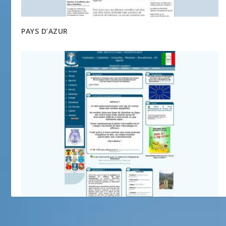
PAYS D’AZUR
Païs Mentounasc Independant