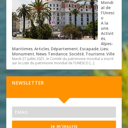
Mondi
al de
l’Unesc
o
A la
une
,
Activit
és
,
Alpes-
Maritimes
Articles
Département
Escapade
Lieu
,
,
,
,
,
Monument
News Tendance
Société
Tourisme
Ville
,
,
,
,
Mardi 27 juillet 2021, le Comité du patrimoine mondial a inscrit
sur la Liste du patrimoine mondial de l’UNESCO
[…]
NEWSLETTER
Je m'inscris