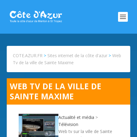
COTE.AZUR.FR
>
Sites internet de la côte d'azur
>
Web
Tv de la ville de Sainte Maxime
WEB TV DE LA VILLE DE
SAINTE MAXIME
Actualité et média
>
Télévision
Web tv sur la ville de Sainte