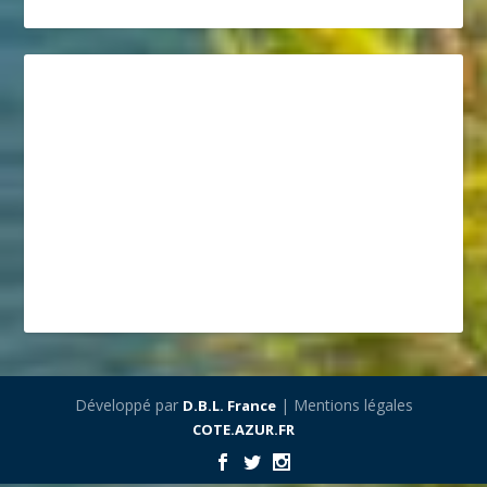
Développé par
| Mentions légales
D.B.L. France
COTE.AZUR.FR