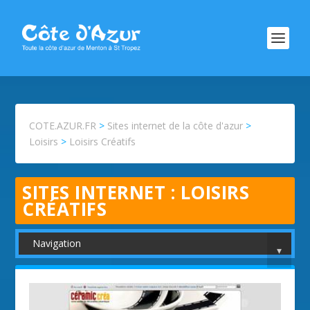
COTE.AZUR.FR
>
Sites internet de la côte d'azur
>
Loisirs
>
Loisirs Créatifs
SITES INTERNET :
LOISIRS
CRÉATIFS
Navigation
▾