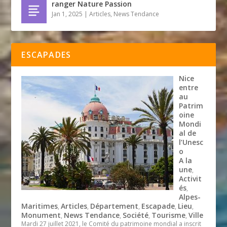
ranger Nature Passion
Jan 1, 2025
|
Articles
,
News Tendance
ESCAPADES
Nice
entre
au
Patrim
oine
Mondi
al de
l’Unesc
o
A la
une
,
Activit
és
,
Alpes-
Maritimes
Articles
Département
Escapade
Lieu
,
,
,
,
,
Monument
News Tendance
Société
Tourisme
Ville
,
,
,
,
Mardi 27 juillet 2021, le Comité du patrimoine mondial a inscrit