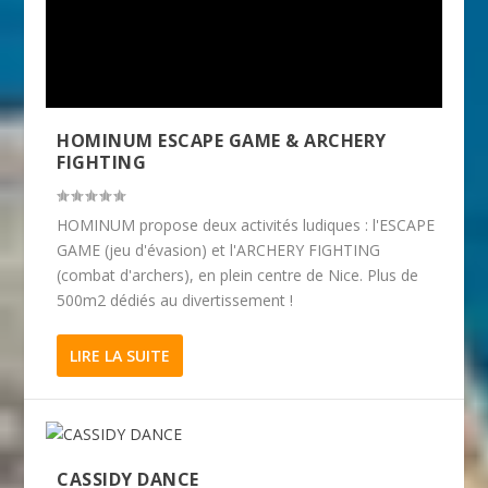
HOMINUM ESCAPE GAME & ARCHERY
FIGHTING
HOMINUM propose deux activités ludiques : l'ESCAPE
GAME (jeu d'évasion) et l'ARCHERY FIGHTING
(combat d'archers), en plein centre de Nice. Plus de
500m2 dédiés au divertissement !
LIRE LA SUITE
CASSIDY DANCE