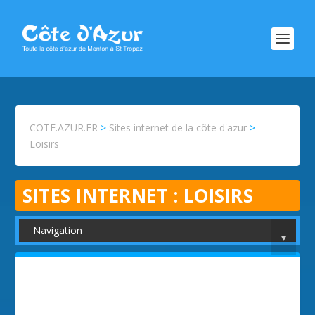
COTE.AZUR.FR
>
Sites internet de la côte d'azur
>
Loisirs
SITES INTERNET :
LOISIRS
Navigation
▾