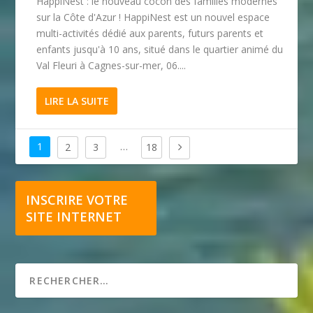
HappiNest : le nouveau cocon des familles modernes
sur la Côte d'Azur ! HappiNest est un nouvel espace
multi-activités dédié aux parents, futurs parents et
enfants jusqu'à 10 ans, situé dans le quartier animé du
Val Fleuri à Cagnes-sur-mer, 06....
LIRE LA SUITE
1
…
2
3
18
INSCRIRE VOTRE
SITE INTERNET