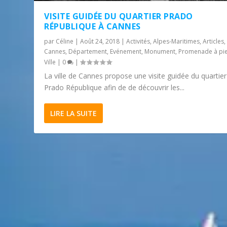
VISITE GUIDÉE DU QUARTIER PRADO
RÉPUBLIQUE À CANNES
par
Céline
|
Août 24, 2018
|
Activités
,
Alpes-Maritimes
,
Articles
,
Cannes
,
Département
,
Evénement
,
Monument
,
Promenade à pi
Ville
|
0
|
La ville de Cannes propose une visite guidée du quartier
Prado République afin de de découvrir les...
LIRE LA SUITE