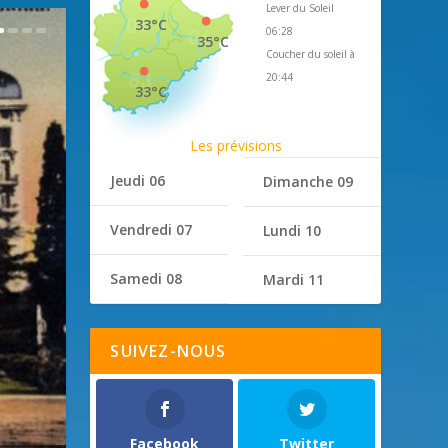
Lever du Soleil
33°C
06:28
35°C
Coucher du soleil à
20:44
33°C
Les prévisions
Jeudi 06
Dimanche 09
Vendredi 07
Lundi 10
Samedi 08
Mardi 11
SUIVEZ-NOUS
Facebook
Twitter