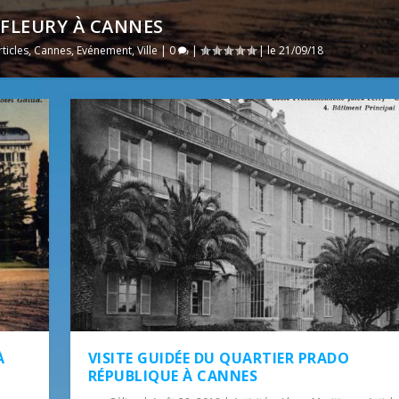
TFLEURY À CANNES
rticles
,
Cannes
,
Evénement
,
Ville
|
0
|
| le 21/09/18
À
VISITE GUIDÉE DU QUARTIER PRADO
RÉPUBLIQUE À CANNES