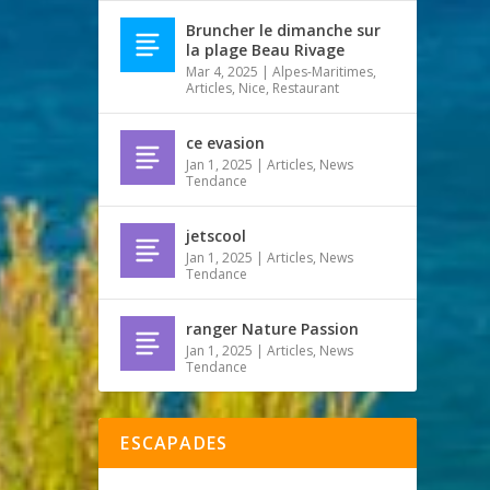
Bruncher le dimanche sur
la plage Beau Rivage
Mar 4, 2025
|
Alpes-Maritimes
,
Articles
,
Nice
,
Restaurant
ce evasion
Jan 1, 2025
|
Articles
,
News
Tendance
jetscool
Jan 1, 2025
|
Articles
,
News
Tendance
ranger Nature Passion
Jan 1, 2025
|
Articles
,
News
Tendance
ESCAPADES