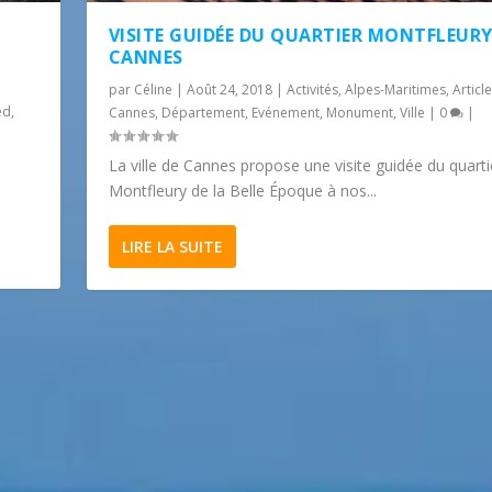
VISITE GUIDÉE DU QUARTIER MONTFLEURY
CANNES
par
Céline
|
Août 24, 2018
|
Activités
,
Alpes-Maritimes
,
Articl
ed
,
Cannes
,
Département
,
Evénement
,
Monument
,
Ville
|
0
|
La ville de Cannes propose une visite guidée du quarti
Montfleury de la Belle Époque à nos...
LIRE LA SUITE