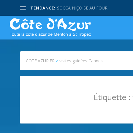
TENDANCE:
SOCCA NIÇOISE AU FOUR
COTE.AZUR.FR
>
visites guidées Cannes
Étiquette :