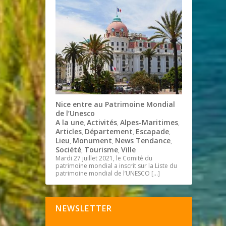
Nice entre au Patrimoine Mondial
de l’Unesco
A la une
Activités
Alpes-Maritimes
,
,
,
Articles
Département
Escapade
,
,
,
Lieu
Monument
News Tendance
,
,
,
Société
Tourisme
Ville
,
,
Mardi 27 juillet 2021, le Comité du
patrimoine mondial a inscrit sur la Liste du
patrimoine mondial de l’UNESCO
[…]
NEWSLETTER