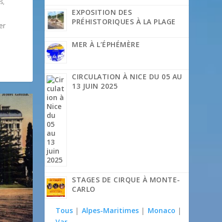
es
,
EXPOSITION DES
PRÉHISTORIQUES À LA PLAGE
er
MER À L’ÉPHÉMÈRE
|
0
|
le
CIRCULATION À NICE DU 05 AU
13 JUIN 2025
STAGES DE CIRQUE À MONTE-
CARLO
Tous
|
Alpes-Maritimes
|
Monaco
|
Var