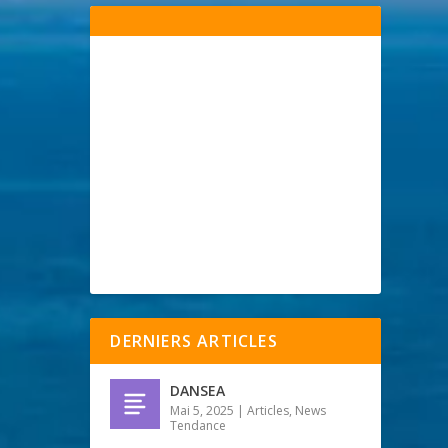
DERNIERS ARTICLES
DANSEA
Mai 5, 2025
|
Articles
,
News
Tendance