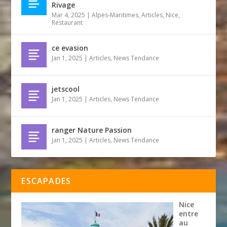
Rivage
Mar 4, 2025
|
Alpes-Maritimes
,
Articles
,
Nice
,
Restaurant
ce evasion
Jan 1, 2025
|
Articles
,
News Tendance
jetscool
Jan 1, 2025
|
Articles
,
News Tendance
ranger Nature Passion
Jan 1, 2025
|
Articles
,
News Tendance
ESCAPADES
Nice
entre
au