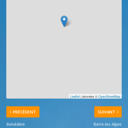
Leaflet
| données ©
OpenStreetMap
PRÉCÉDENT
SUIVANT
Belvédère
Berre-les-Alpes