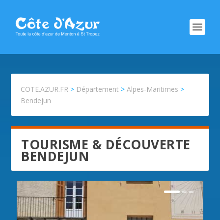
COTE.AZUR.FR
>
Département
>
Alpes-Maritimes
>
Bendejun
TOURISME & DÉCOUVERTE
BENDEJUN