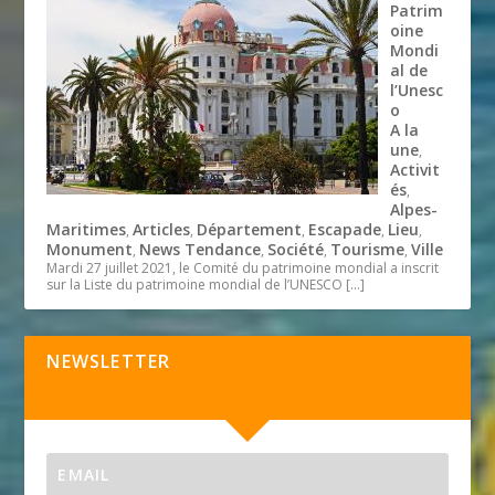
Patrim
oine
Mondi
al de
l’Unesc
o
A la
une
,
Activit
és
,
Alpes-
Maritimes
Articles
Département
Escapade
Lieu
,
,
,
,
,
Monument
News Tendance
Société
Tourisme
Ville
,
,
,
,
Mardi 27 juillet 2021, le Comité du patrimoine mondial a inscrit
sur la Liste du patrimoine mondial de l’UNESCO
[…]
NEWSLETTER