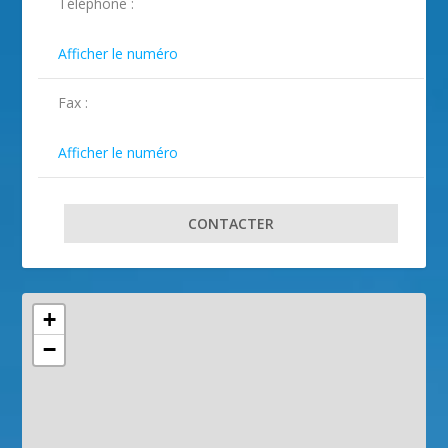
Téléphone :
ILLUSTRATION BENDEJUN ( 2 )
ILLUSTRATION BENDEJUN ( 3 )
ILLUSTRATION BENDEJUN ( 4 )

Afficher le numéro
Fax :

Afficher le numéro
CONTACTER
+
−