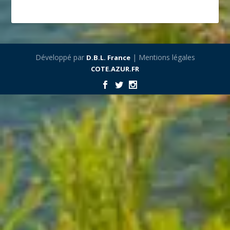
Développé par
| Mentions légales
D.B.L. France
COTE.AZUR.FR