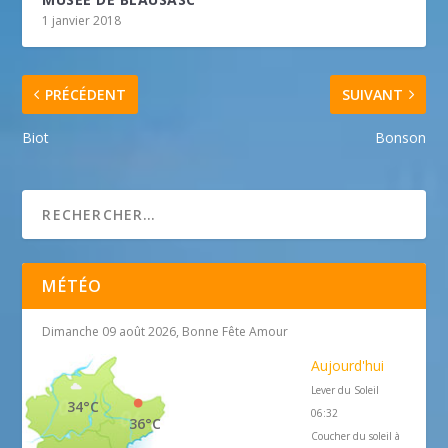
1 janvier 2018
PRÉCÉDENT
SUIVANT
Biot
Bonson
MÉTÉO
Dimanche 09 août 2026, Bonne Fête Amour
Aujourd'hui
Lever du Soleil
34°C
06:32
36°C
Coucher du soleil à