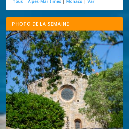
Tous
|
Alpes-Maritimes
|
Monaco
|
Var
PHOTO DE LA SEMAINE