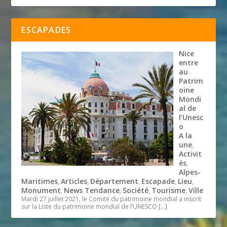
ESCAPADES
Nice
entre
au
Patrim
oine
Mondi
al de
l’Unesc
o
A la
une
,
Activit
és
,
Alpes-
Maritimes
Articles
Département
Escapade
Lieu
,
,
,
,
,
Monument
News Tendance
Société
Tourisme
Ville
,
,
,
,
Mardi 27 juillet 2021, le Comité du patrimoine mondial a inscrit
sur la Liste du patrimoine mondial de l’UNESCO
[…]