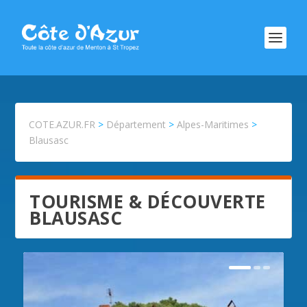
COTE.AZUR.FR
>
Département
>
Alpes-Maritimes
>
Blausasc
TOURISME & DÉCOUVERTE
BLAUSASC