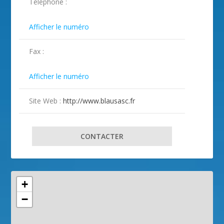
Téléphone :
ILLUSTRATION BLAUSASC ( 2 )
ILLUSTRATION BLAUSASC ( 3 )
ILLUSTRATION BLAUSASC ( 4 )

Afficher le numéro
Fax :

Afficher le numéro
Site Web :
http://www.blausasc.fr
CONTACTER
+
−