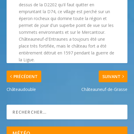
dessus de la D2202 qu'il faut quitter en
empruntant la D74, ce village est perché sur un
éperon rocheux qui domine toute la région et
permet de jouir d'un superbe point de vue sur les
sommets environnants et sur le Mercantour.
Châteauneuf-d'Entraunes a toujours été une
place très fortifiée, mais le château fort a été
entièrement détruit en 1597 pendant la guerre de
la Ligue.
PRÉCÉDENT
SUIVANT
Châteaudouble
Châteauneuf-de-Grasse
MÉTÉO