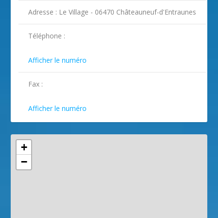
Adresse : Le Village - 06470 Châteauneuf-d'Entraunes
ILLUSTRATION CHÂTEAUNEUF-
ILLUSTRATION CHÂTEAUNEUF-
ILLUSTRATION CHÂTEAUNEUF-
ILLUSTRATION CHÂTEAUNEUF-
D'ENTRAUNES ( 2 )
D'ENTRAUNES ( 3 )
D'ENTRAUNES ( 4 )
D'ENTRAUNES ( 5 )
Téléphone :

Afficher le numéro
Fax :

Afficher le numéro
+
−