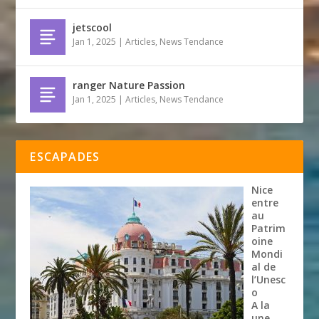
jetscool
Jan 1, 2025
|
Articles
,
News Tendance
ranger Nature Passion
Jan 1, 2025
|
Articles
,
News Tendance
ESCAPADES
Nice
entre
au
Patrim
oine
Mondi
al de
l’Unesc
o
A la
une
,