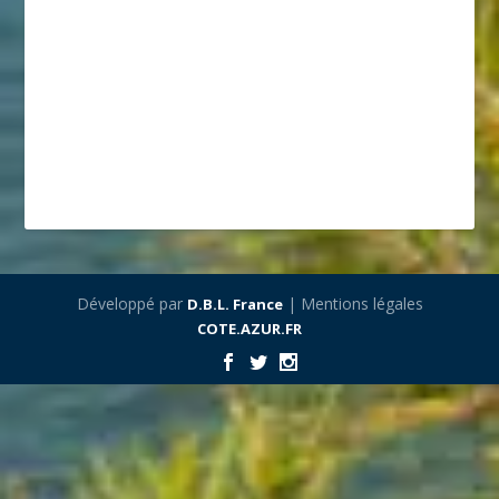
Développé par
| Mentions légales
D.B.L. France
COTE.AZUR.FR