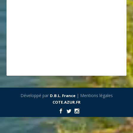
Développé par
| Mentions légales
D.B.L. France
COTE.AZUR.FR