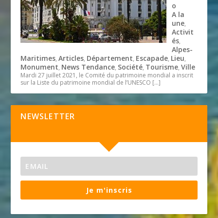
o
A la
une
,
Activit
és
,
Alpes-
Maritimes
Articles
Département
Escapade
Lieu
,
,
,
,
,
Monument
News Tendance
Société
Tourisme
Ville
,
,
,
,
Mardi 27 juillet 2021, le Comité du patrimoine mondial a inscrit
sur la Liste du patrimoine mondial de l’UNESCO
[…]
NEWSLETTER
Je m'inscris