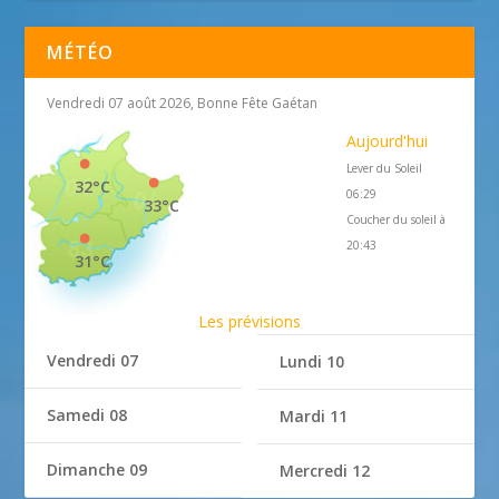
MÉTÉO
Vendredi 07 août 2026, Bonne Fête Gaétan
Aujourd'hui
Lever du Soleil
32°C
06:29
33°C
Coucher du soleil à
20:43
31°C
Les prévisions
Vendredi 07
Lundi 10
Samedi 08
Mardi 11
Dimanche 09
Mercredi 12