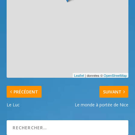
Leaflet
| données ©
OpenStreetMap
PRÉCÉDENT
SUIVANT
Le Luc
Le monde à portée de Nice