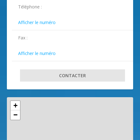
ILLUSTRATION PEILLON ( 2 )
ILLUSTRATION PEILLON ( 3 )
ILLUSTRATION PEILLON ( 4 )
Téléphone :

Afficher le numéro
Fax :

Afficher le numéro
CONTACTER
+
−