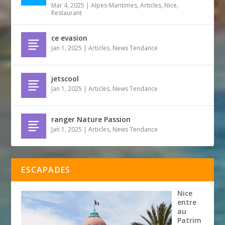
Mar 4, 2025
|
Alpes-Maritimes
,
Articles
,
Nice
,
Restaurant
ce evasion
Jan 1, 2025
|
Articles
,
News Tendance
jetscool
Jan 1, 2025
|
Articles
,
News Tendance
ranger Nature Passion
Jan 1, 2025
|
Articles
,
News Tendance
ESCAPADES
Nice
entre
au
Patrim