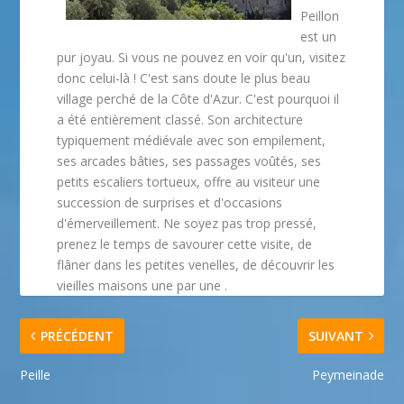
Peillon
est un
pur joyau. Si vous ne pouvez en voir qu'un, visitez
donc celui-là ! C'est sans doute le plus beau
village perché de la Côte d'Azur. C'est pourquoi il
a été entièrement classé. Son architecture
typiquement médiévale avec son empilement,
ses arcades bâties, ses passages voûtés, ses
petits escaliers tortueux, offre au visiteur une
succession de surprises et d'occasions
d'émerveillement. Ne soyez pas trop pressé,
prenez le temps de savourer cette visite, de
flâner dans les petites venelles, de découvrir les
vieilles maisons une par une .
PRÉCÉDENT
SUIVANT
Peille
Peymeinade