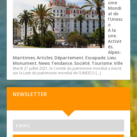
oine
Mondi
al de
l’Unesc
o
A la
une
,
Activit
és
,
Alpes-
Maritimes
Articles
Département
Escapade
Lieu
,
,
,
,
,
Monument
News Tendance
Société
Tourisme
Ville
,
,
,
,
Mardi 27 juillet 2021, le Comité du patrimoine mondial a inscrit
sur la Liste du patrimoine mondial de l’UNESCO
[…]
NEWSLETTER