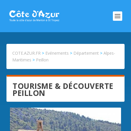
COTE.AZUR.FR
>
Evénements
>
Département
>
Alpes-
Maritimes
>
Peillon
TOURISME & DÉCOUVERTE
PEILLON