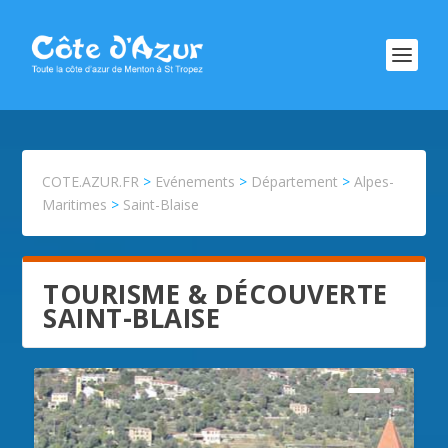
COTE.AZUR.FR
>
Evénements
>
Département
>
Alpes-
Maritimes
>
Saint-Blaise
TOURISME & DÉCOUVERTE
SAINT-BLAISE