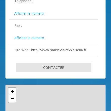
Téléphone :
ILLUSTRATION SAINT-BLAISE ( 2 )

Afficher le numéro
Fax :

Afficher le numéro
Site Web :
http://www.mairie-saint-blaise06.fr
CONTACTER
+
−