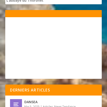
L'abbaye du Thoronet
DERNIERS ARTICLES
DANSEA
Mai 5, 2025
|
Articles
,
News Tendance