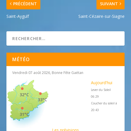
PRÉCÉDENT
SUIVANT
Saint-Aygulf
Saint-Cézaire-sur-Siagne
MÉTÉO
Vendredi 07 août 2026, Bonne Fête Gaétan
Aujourd'hui
Lever du Soleil
32°C
06:29
33°C
Coucher du soleil à
20:43
31°C
Les prévisions