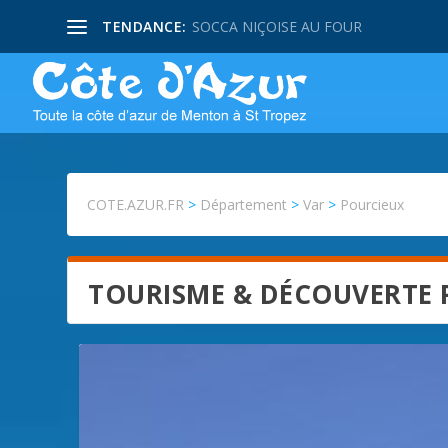
TENDANCE:
SOCCA NIÇOISE AU FOUR
COTE.AZUR.FR
>
Département
>
Var
>
Pourcieux
TOURISME & DÉCOUVERTE 