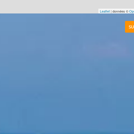
Leaflet
| données ©
Op
SU