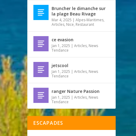
Bruncher le dimanche sur
la plage Beau Rivage
Mar 4, 2025
|
Alpes-Maritimes
,
Articles
,
Nice
,
Restaurant
ce evasion
Jan 1, 2025
|
Articles
,
News
Tendance
jetscool
Jan 1, 2025
|
Articles
,
News
Tendance
ranger Nature Passion
Jan 1, 2025
|
Articles
,
News
Tendance
ESCAPADES