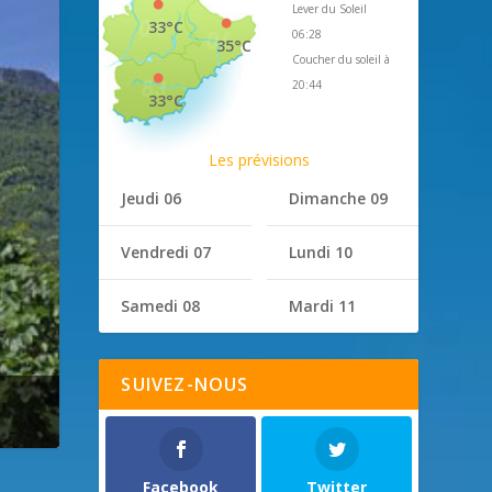
Lever du Soleil
33°C
06:28
35°C
Coucher du soleil à
20:44
33°C
Les prévisions
Jeudi 06
Dimanche 09
Vendredi 07
Lundi 10
Samedi 08
Mardi 11
SUIVEZ-NOUS
Facebook
Twitter