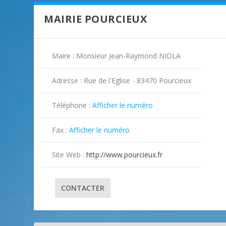
MAIRIE POURCIEUX
Maire : Monsieur Jean-Raymond NIOLA
Adresse : Rue de l'Eglise - 83470 Pourcieux
Téléphone :
Afficher le numéro

Fax :
Afficher le numéro

Site Web :
http://www.pourcieux.fr
CONTACTER
ILLUSTRATION POURCIEUX ( 2 )
ILLUSTRATION POURCIEUX ( 3 )
ILLUSTRATION POURCIEUX ( 4 )
ILLUSTRATION POURCIEUX ( 5 )