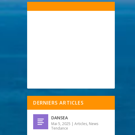
DERNIERS ARTICLES
DANSEA
Mai 5, 2025
|
Articles
,
News
Tendance