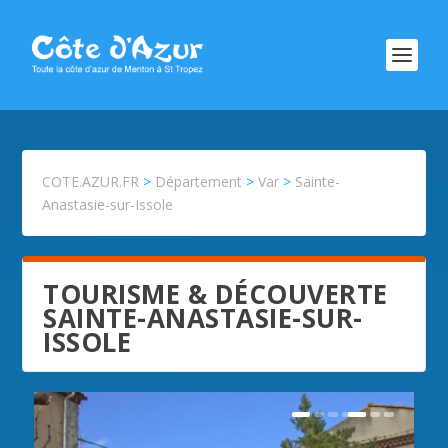
COTE.AZUR.FR
>
Département
>
Var
>
Sainte-
Anastasie-sur-Issole
TOURISME & DÉCOUVERTE
SAINTE-ANASTASIE-SUR-
ISSOLE