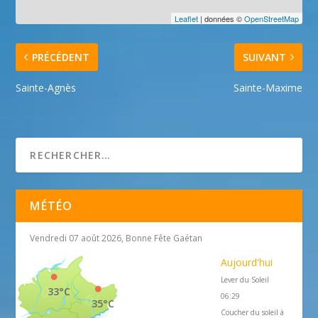
Leaflet
| données ©
OpenStreetMap
PRÉCÉDENT
SUIVANT
Sainte-Agnès
Sainte-Maxime
MÉTÉO
Vendredi 07 août 2026, Bonne Fête Gaétan
Aujourd'hui
Lever du Soleil
33°C
06:29
35°C
Coucher du soleil à