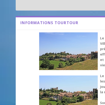
INFORMATIONS TOURTOUR
Le 
Vil
pr
ef
et
vi
Le 
le
jou
la
Son