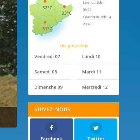
Lever du Soleil
32°C
06:29
33°C
Coucher du soleil à
20:43
31°C
Les prévisions
Vendredi 07
Lundi 10
Samedi 08
Mardi 11
Dimanche 09
Mercredi 12
SUIVEZ-NOUS
Facebook
Twitter