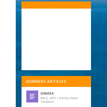
DERNIERS ARTICLES
DANSEA
Mai 5, 2025
|
Articles
,
News
Tendance