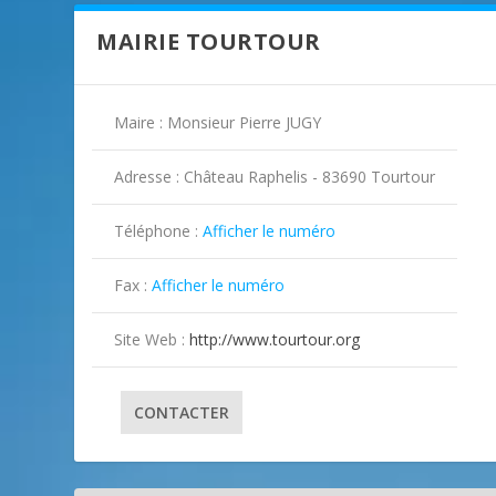
MAIRIE TOURTOUR
Maire : Monsieur Pierre JUGY
Adresse : Château Raphelis - 83690 Tourtour
Téléphone :
Afficher le numéro

Fax :
Afficher le numéro

Site Web :
http://www.tourtour.org
CONTACTER
ILLUSTRATION TOURTOUR ( 2 )
ILLUSTRATION TOURTOUR ( 3 )
ILLUSTRATION TOURTOUR ( 4 )
ILLUSTRATION TOURTOUR ( 5 )
ILLUSTRATION TOURTOUR ( 6 )
ILLUSTRATION TOURTOUR ( 7 )
ILLUSTRATION TOURTOUR ( 8 )
ILLUSTRATION TOURTOUR ( 9 )
ILLUSTRATION TOURTOUR ( 10 )
ILLUSTRATION TOURTOUR ( 11 )
ILLUSTRATION TOURTOUR ( 12 )
ILLUSTRATION TOURTOUR ( 13 )