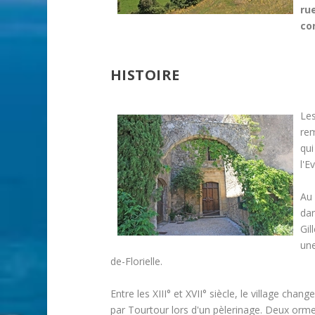
ru
co
HISTOIRE
Les
rem
qui
l'E
Au 
dan
Gil
une
de-Florielle.
Entre les XIII° et XVII° siècle, le village chan
par Tourtour lors d'un pèlerinage. Deux or