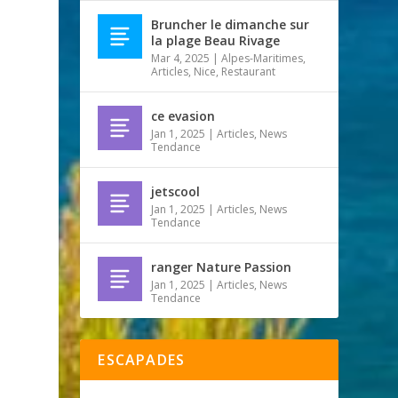
Bruncher le dimanche sur
la plage Beau Rivage
Mar 4, 2025
|
Alpes-Maritimes
,
Articles
,
Nice
,
Restaurant
ce evasion
Jan 1, 2025
|
Articles
,
News
Tendance
jetscool
Jan 1, 2025
|
Articles
,
News
Tendance
ranger Nature Passion
Jan 1, 2025
|
Articles
,
News
Tendance
ESCAPADES