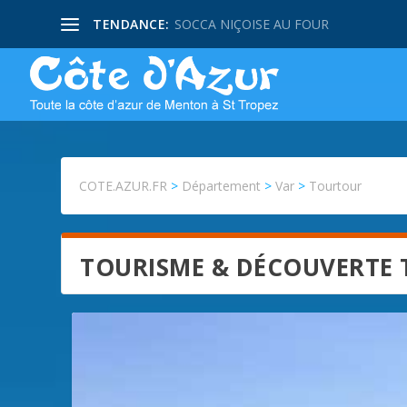
TENDANCE:
SOCCA NIÇOISE AU FOUR
COTE.AZUR.FR
>
Département
>
Var
>
Tourtour
TOURISME & DÉCOUVERTE