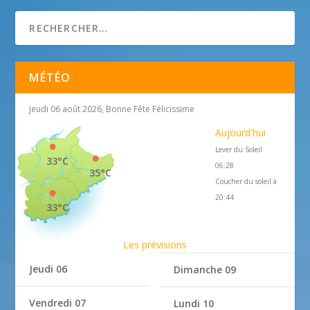
MÉTÉO
Jeudi 06 août 2026, Bonne Fête Félicissime
Aujourd'hui
Lever du Soleil
33°C
06:28
35°C
Coucher du soleil à
20:44
33°C
Les prévisions
Jeudi 06
Dimanche 09
Vendredi 07
Lundi 10