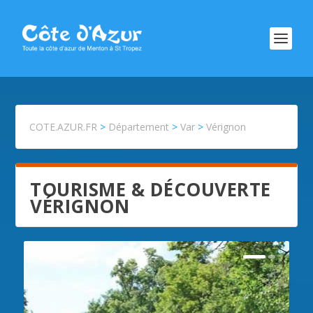
COTE.AZUR.FR
>
Département
>
Var
>
Vérignon
TOURISME & DÉCOUVERTE
VÉRIGNON