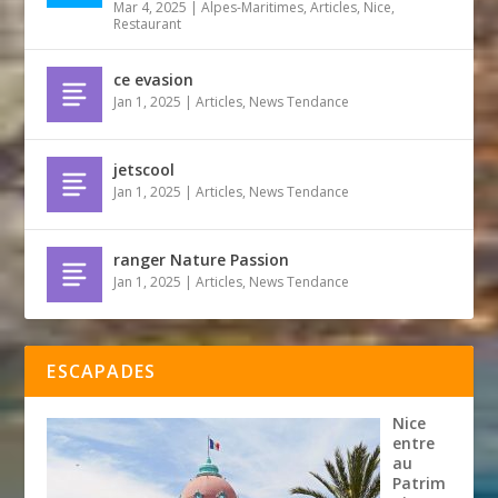
Mar 4, 2025
|
Alpes-Maritimes
,
Articles
,
Nice
,
Restaurant
ce evasion
Jan 1, 2025
|
Articles
,
News Tendance
jetscool
Jan 1, 2025
|
Articles
,
News Tendance
ranger Nature Passion
Jan 1, 2025
|
Articles
,
News Tendance
ESCAPADES
Nice
entre
au
Patrim