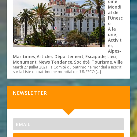
oine
Mondi
al de
l’Unesc
o
A la
une
,
Activit
és
,
Alpes-
Maritimes
Articles
Département
Escapade
Lieu
,
,
,
,
,
Monument
News Tendance
Société
Tourisme
Ville
,
,
,
,
Mardi 27 juillet 2021, le Comité du patrimoine mondial a inscrit
sur la Liste du patrimoine mondial de l’UNESCO
[…]
NEWSLETTER