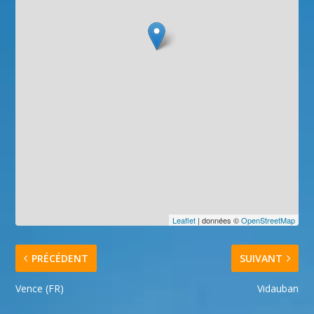
Leaflet
| données ©
OpenStreetMap
PRÉCÉDENT
SUIVANT
Vence (FR)
Vidauban