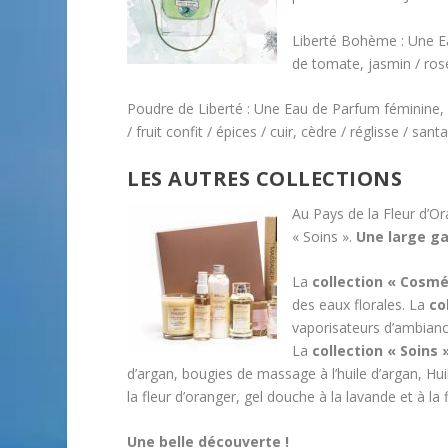
Liberté Bohème : Une Eau
de tomate, jasmin / ros
Poudre de Liberté : Une Eau de Parfum féminine, 
/ fruit confit / épices / cuir, cèdre / réglisse / sant
LES AUTRES COLLECTIONS
Au Pays de la Fleur d’O
« Soins ».
Une large g
La
collection « Cosmé
des eaux florales. La
co
vaporisateurs d’ambiance
La
collection « Soins 
d’argan, bougies de massage à l’huile d’argan, Hui
la fleur d’oranger, gel douche à la lavande et à la f
Une belle découverte !