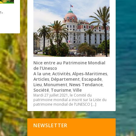
r-
Nice entre au Patrimoine Mondial
de l’Unesco
A la une
Activités
Alpes-Maritimes
,
,
,
Articles
Département
Escapade
,
,
,
Lieu
Monument
News Tendance
,
,
,
Société
Tourisme
Ville
,
,
Mardi 27 juillet 2021, le Comité du
patrimoine mondial a inscrit sur la Liste du
patrimoine mondial de l’UNESCO
[…]
NEWSLETTER