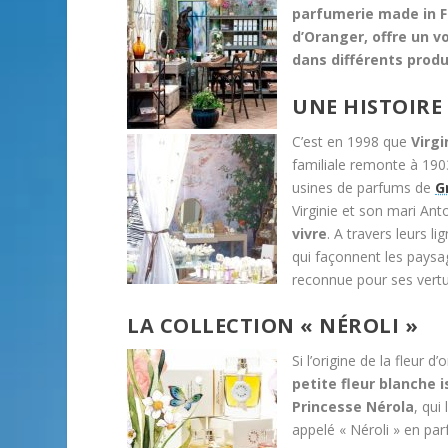
parfumerie made in F
d’Oranger, offre un v
dans différents produ
UNE HISTOIRE
C’est en 1998 que
Virgi
familiale remonte à 1903
usines de parfums de
G
Virginie et son mari Ant
vivre
. A travers leurs l
qui façonnent les paysag
reconnue pour ses vertu
LA COLLECTION « NÉROLI »
Si l’origine de la fleur 
petite fleur blanche 
Princesse Nérola
, qui
appelé « Néroli » en par