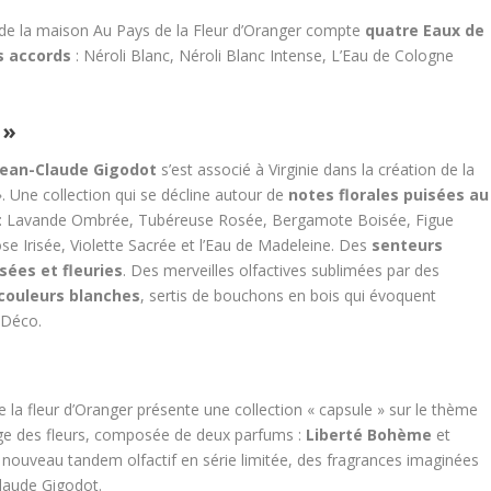
 de la maison Au Pays de la Fleur d’Oranger compte
quatre Eaux de
s accords
: Néroli Blanc, Néroli Blanc Intense, L’Eau de Cologne
 »
Jean-Claude Gigodot
s’est associé à Virginie dans la création de la
 ». Une collection qui se décline autour de
notes florales puisées au
: Lavande Ombrée, Tubéreuse Rosée, Bergamote Boisée, Figue
se Irisée, Violette Sacrée et l’Eau de Madeleine. Des
senteurs
sées et fleuries
. Des merveilles olfactives sublimées par des
couleurs blanches
, sertis de bouchons en bois qui évoquent
t Déco.
e la fleur d’Oranger présente une collection « capsule » sur le thème
gage des fleurs, composée de deux parfums :
Liberté Bohème
et
 nouveau tandem olfactif en série limitée, des fragrances imaginées
laude Gigodot.