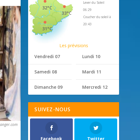
Lever du Soleil
32°C
06:29
33°C
Coucher du soleil à
20:43
31°C
Les prévisions
Vendredi 07
Lundi 10
Samedi 08
Mardi 11
Dimanche 09
Mercredi 12
SUIVEZ-NOUS
oranger.com
Facebook
Twitter