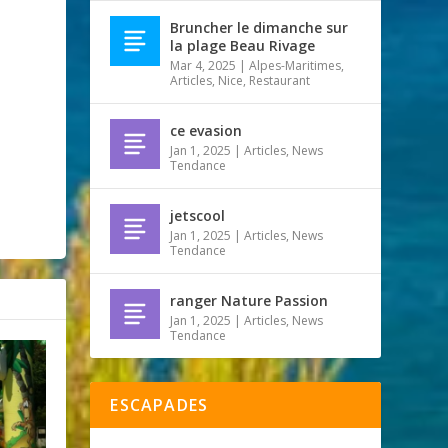
Bruncher le dimanche sur
la plage Beau Rivage
Mar 4, 2025
|
Alpes-Maritimes
,
Articles
,
Nice
,
Restaurant
ce evasion
Jan 1, 2025
|
Articles
,
News
Tendance
jetscool
Jan 1, 2025
|
Articles
,
News
Tendance
ranger Nature Passion
Jan 1, 2025
|
Articles
,
News
Tendance
ESCAPADES