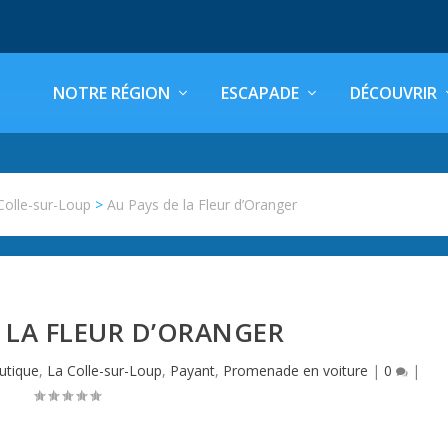
NOTRE RÉGION
ESCAPADE
DÉCOUVRIR
Colle-sur-Loup
>
Au Pays de la Fleur d’Oranger
 LA FLEUR D’ORANGER
utique
,
La Colle-sur-Loup
,
Payant
,
Promenade en voiture
|
0
|