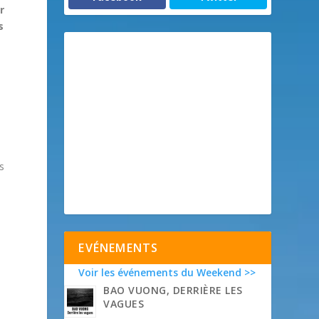
r
s
,
s
EVÉNEMENTS
Voir les événements du Weekend >>
BAO VUONG, DERRIÈRE LES
VAGUES