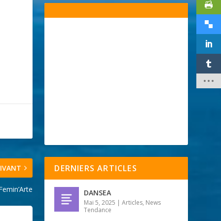

DERNIERS ARTICLES
IVANT
 Femin’Arte
DANSEA
Mai 5, 2025
|
Articles
,
News
Tendance