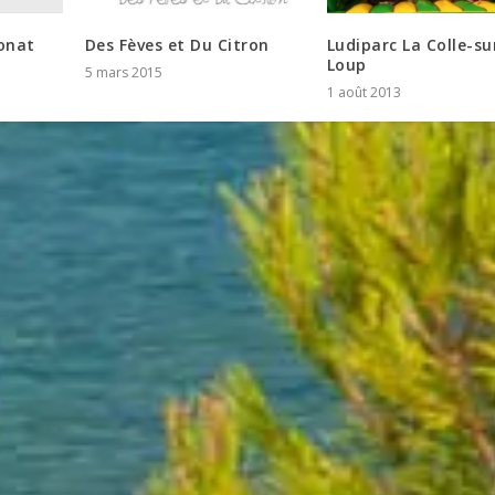
onat
Des Fèves et Du Citron
Ludiparc La Colle-su
Loup
5 mars 2015
1 août 2013