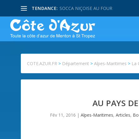
TENDANCE:
SOCCA NIÇOISE AU FOUR
COTE.AZUR.FR
>
Département
>
Alpes-Maritimes
>
La 
AU PAYS DE
Fév 11, 2016
|
Alpes-Maritimes
,
Articles
,
Bo