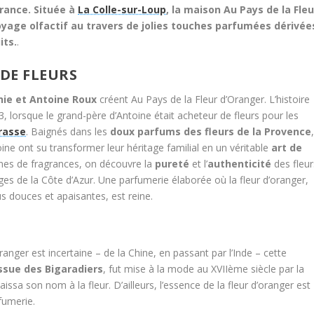
rance. Située à
La Colle-sur-Loup
, la maison Au Pays de la Fleu
oyage olfactif au travers de jolies touches parfumées dérivée
its.
.
 DE FLEURS
nie et Antoine Roux
créent Au Pays de la Fleur d’Oranger. L’histoire
, lorsque le grand-père d’Antoine était acheteur de fleurs pour les
rasse
. Baignés dans les
doux parfums des fleurs de la Provence
oine ont su transformer leur héritage familial en un véritable
art de
ignes de fragrances, on découvre la
pureté
et l’
authenticité
des fleur
es de la Côte d’Azur. Une parfumerie élaborée où la fleur d’oranger,
s douces et apaisantes, est reine.
d’oranger est incertaine – de la Chine, en passant par l’Inde – cette
issue des Bigaradiers
, fut mise à la mode au XVIIème siècle par la
 laissa son nom à la fleur. D’ailleurs, l’essence de la fleur d’oranger est
fumerie.