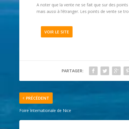
A noter que la vente ne se fait que sur des points
mais aussi à l’étranger. Les points de vente se tro
VOIR LE SITE
PARTAGER:
PRÉCÉDENT
Foire Internationale de Nice