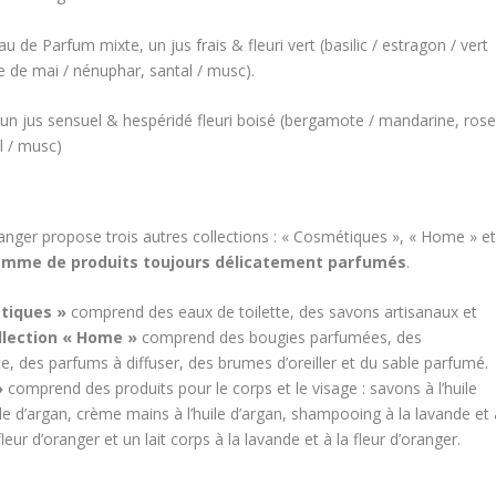
 de Parfum mixte, un jus frais & fleuri vert (basilic / estragon / vert
e de mai / nénuphar, santal / musc).
un jus sensuel & hespéridé fleuri boisé (bergamote / mandarine, ros
al / musc)
ranger propose trois autres collections : « Cosmétiques », « Home » e
amme de produits toujours délicatement parfumés
.
tiques »
comprend des eaux de toilette, des savons artisanaux et
llection « Home »
comprend des bougies parfumées, des
, des parfums à diffuser, des brumes d’oreiller et du sable parfumé.
»
comprend des produits pour le corps et le visage : savons à l’huile
le d’argan, crème mains à l’huile d’argan, shampooing à la lavande et 
leur d’oranger et un lait corps à la lavande et à la fleur d’oranger.