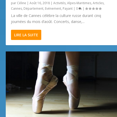
par
Céline
|
Août 16, 2018
|
Activités
,
Alpes-Maritimes
,
Articles
,
Cannes
,
Département
,
Evénement
,
Payant
|
0
|
La ville de Cannes célèbre la culture russe durant cinq
journées du mois d’août. Concerts, danse,...
LIRE LA SUITE