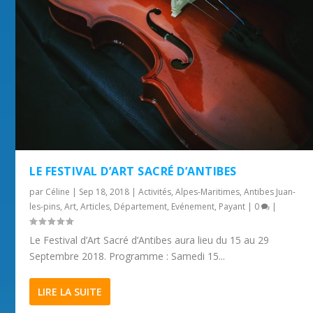
LE FESTIVAL D’ART SACRÉ D’ANTIBES
par
Céline
|
Sep 18, 2018
|
Activités
,
Alpes-Maritimes
,
Antibes Juan-
les-pins
,
Art
,
Articles
,
Département
,
Evénement
,
Payant
|
0
|
Le Festival d’Art Sacré d’Antibes aura lieu du 15 au 29
Septembre 2018. Programme : Samedi 15...
LIRE LA SUITE