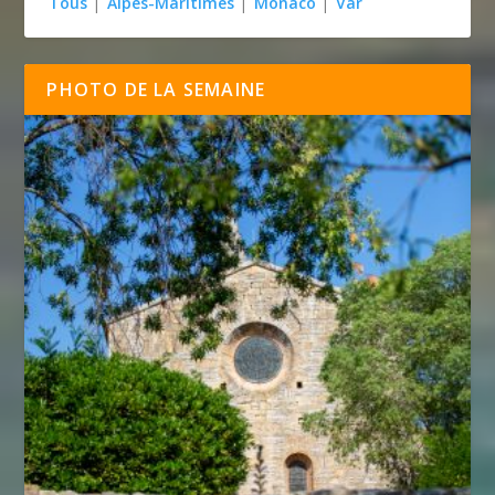
Tous
|
Alpes-Maritimes
|
Monaco
|
Var
PHOTO DE LA SEMAINE