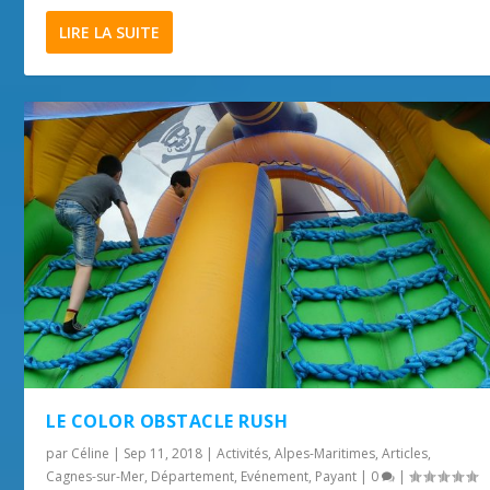
LIRE LA SUITE
LE COLOR OBSTACLE RUSH
par
Céline
|
Sep 11, 2018
|
Activités
,
Alpes-Maritimes
,
Articles
,
Cagnes-sur-Mer
,
Département
,
Evénement
,
Payant
|
0
|