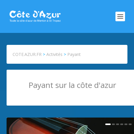
COTE.AZUR.FR
>
Activités
>
Payant
Payant sur la côte d'azur