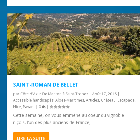
SAINT-ROMAN DE BELLET
par
Côte d'Azur De Menton à Saint-Tropez
|
Août 17, 2016
|
Accessible handicapés
,
Alpes-Maritimes
,
Articles
,
Château
,
Escapade
,
Nice
,
Payant
|
0
|
Cette semaine, on vous emmène au coeur du vignoble
niçois, l’un des plus anciens de France,...
LIRE LA SUITE