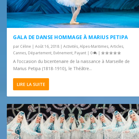
GALA DE DANSE HOMMAGE À MARIUS PETIPA
par
Céline
|
Août 16, 2018
|
Activités
,
Alpes-Maritimes
,
Articles
,
Cannes
,
Département
,
Evénement
,
Payant
|
0
|
A l’occasion du bicentenaire de la naissance à Marseille de
Marius Petipa (1818-1910), le Théâtre...
LIRE LA SUITE