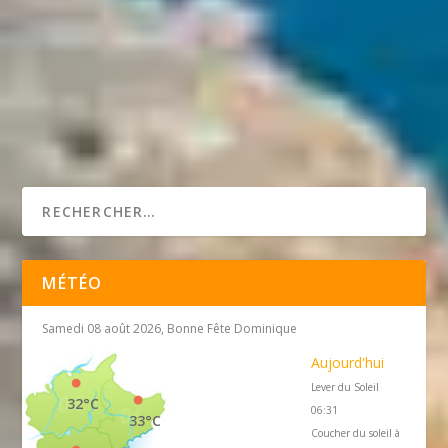
MÉTÉO
Samedi 08 août 2026, Bonne Fête Dominique
Aujourd'hui
Lever du Soleil
32°C
06:31
33°C
Coucher du soleil à