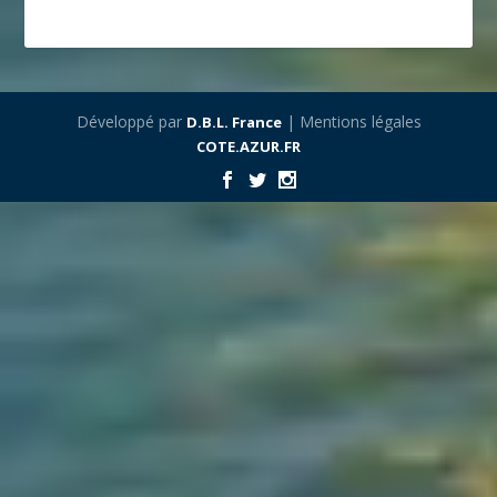
Développé par
| Mentions légales
D.B.L. France
COTE.AZUR.FR