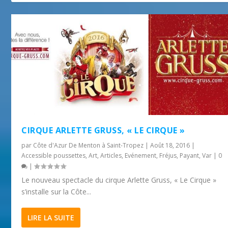
CIRQUE ARLETTE GRUSS, « LE CIRQUE »
par
Côte d'Azur De Menton à Saint-Tropez
|
Août 18, 2016
|
Accessible poussettes
,
Art
,
Articles
,
Evénement
,
Fréjus
,
Payant
,
Var
|
0
|
Le nouveau spectacle du cirque Arlette Gruss, « Le Cirque »
s’installe sur la Côte...
LIRE LA SUITE