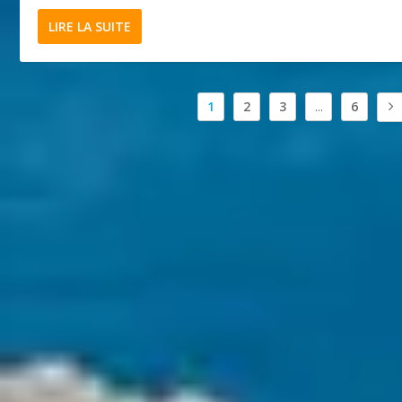
LIRE LA SUITE
1
2
3
...
6