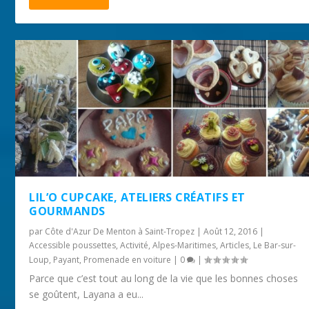
LIL’O CUPCAKE, ATELIERS CRÉATIFS ET
GOURMANDS
par
Côte d'Azur De Menton à Saint-Tropez
|
Août 12, 2016
|
Accessible poussettes
,
Activité
,
Alpes-Maritimes
,
Articles
,
Le Bar-sur-
Loup
,
Payant
,
Promenade en voiture
|
0
|
Parce que c’est tout au long de la vie que les bonnes choses
se goûtent, Layana a eu...