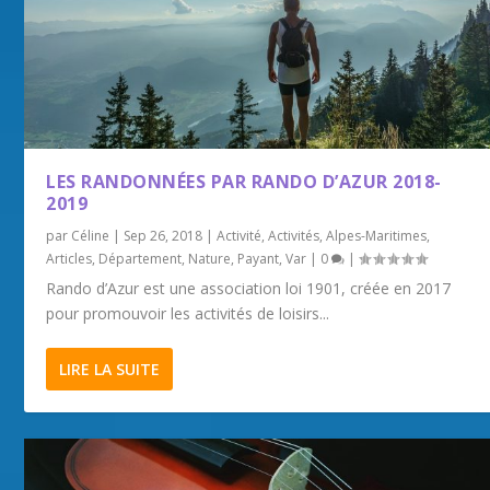
LES RANDONNÉES PAR RANDO D’AZUR 2018-
2019
par
Céline
|
Sep 26, 2018
|
Activité
,
Activités
,
Alpes-Maritimes
,
Articles
,
Département
,
Nature
,
Payant
,
Var
|
0
|
Rando d’Azur est une association loi 1901, créée en 2017
pour promouvoir les activités de loisirs...
LIRE LA SUITE