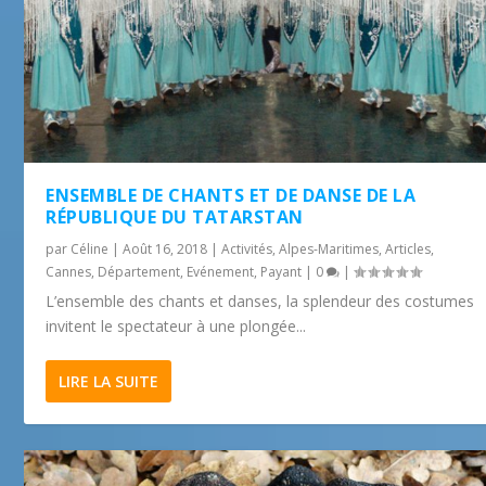
ENSEMBLE DE CHANTS ET DE DANSE DE LA
RÉPUBLIQUE DU TATARSTAN
par
Céline
|
Août 16, 2018
|
Activités
,
Alpes-Maritimes
,
Articles
,
Cannes
,
Département
,
Evénement
,
Payant
|
0
|
L’ensemble des chants et danses, la splendeur des costumes
invitent le spectateur à une plongée...
LIRE LA SUITE