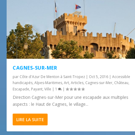
CAGNES-SUR-MER
par
Côte d'Azur De Menton à Saint-Tropez
|
Oct 5, 2016
|
Accessible
handicapés
,
Alpes-Maritimes
,
Art
,
Articles
,
Cagnes-sur-Mer
,
Château
,
Escapade
,
Payant
,
Ville
|
1
|
Direction Cagnes-sur-Mer pour une escapade aux multiples
aspects : le Haut de Cagnes, le village...
LIRE LA SUITE