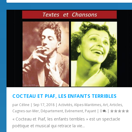
COCTEAU ET PIAF, LES ENFANTS TERRIBLES
par
Céline
|
Sep 17, 2018
|
Activités
,
Alpes-Maritimes
,
Art
,
Articles
,
Cagnes-sur-Mer
,
Département
,
Evénement
,
Payant
|
0
|
« Cocteau et Piaf, les enfants terribles » est un spectacle
poétique et musical qui retrace la vie...