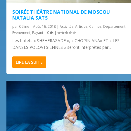
SOIRÉE THÉÂTRE NATIONAL DE MOSCOU
NATALIA SATS
par
Céline
|
Août 16, 2018
|
Activités
,
Articles
,
Cannes
,
Département
,
Evénement
,
Payant
|
0
|
Les ballets « SHEHERAZADE », « CHOPINIANA» ET « LES
DANSES POLOVTSIENNES » seront interprétés par...
LIRE LA SUITE