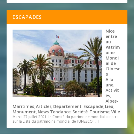
ESCAPADES
Nice
entre
au
Patrim
oine
Mondi
al de
l’Unesc
o
A la
une
,
Activit
és
,
Alpes-
Maritimes
Articles
Département
Escapade
Lieu
,
,
,
,
,
Monument
News Tendance
Société
Tourisme
Ville
,
,
,
,
Mardi 27 juillet 2021, le Comité du patrimoine mondial a inscrit
sur la Liste du patrimoine mondial de l’UNESCO
[…]