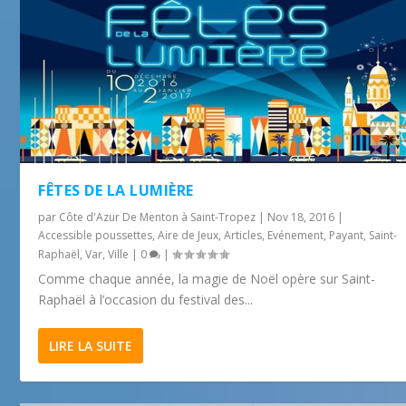
FÊTES DE LA LUMIÈRE
par
Côte d'Azur De Menton à Saint-Tropez
|
Nov 18, 2016
|
Accessible poussettes
,
Aire de Jeux
,
Articles
,
Evénement
,
Payant
,
Saint-
Raphaël
,
Var
,
Ville
|
0
|
Comme chaque année, la magie de Noël opère sur Saint-
Raphaël à l’occasion du festival des...
LIRE LA SUITE