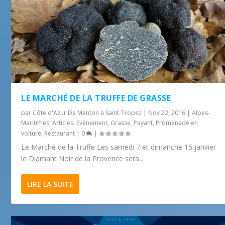
LE MARCHÉ DE LA TRUFFE DE GRASSE
par
Côte d'Azur De Menton à Saint-Tropez
|
Nov 22, 2016
|
Alpes-
Maritimes
,
Articles
,
Evénement
,
Grasse
,
Payant
,
Promenade en
voiture
,
Restaurant
|
0
|
Le Marché de la Truffe Les samedi 7 et dimanche 15 janvier
le Diamant Noir de la Provence sera...
LIRE LA SUITE