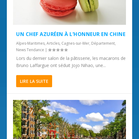
UN CHEF AZURÉEN À L’HONNEUR EN CHINE
Alpes-Maritimes
,
Articles
,
Cagnes-sur-Mer
,
Département
,
News Tendance
|
Lors du dernier salon de la pâtisserie, les macarons de
Bruno Laffargue ont séduit Jojo Nihao, une...
LIRE LA SUITE