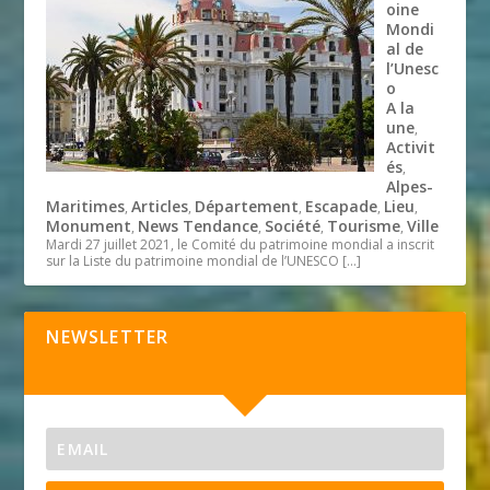
oine
Mondi
al de
l’Unesc
o
A la
une
,
Activit
és
,
Alpes-
Maritimes
Articles
Département
Escapade
Lieu
,
,
,
,
,
Monument
News Tendance
Société
Tourisme
Ville
,
,
,
,
Mardi 27 juillet 2021, le Comité du patrimoine mondial a inscrit
sur la Liste du patrimoine mondial de l’UNESCO
[…]
NEWSLETTER