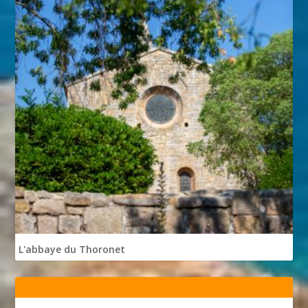
L'abbaye du Thoronet