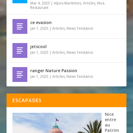
Mar 4, 2025
|
Alpes-Maritimes
,
Articles
,
Nice
,
Restaurant
ce evasion
Jan 1, 2025
|
Articles
,
News Tendance
jetscool
Jan 1, 2025
|
Articles
,
News Tendance
ranger Nature Passion
Jan 1, 2025
|
Articles
,
News Tendance
ESCAPADES
Nice
entre
au
Patrim