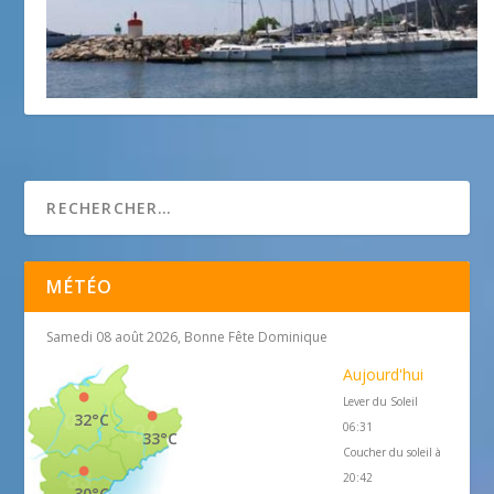
Port Public,Golfe-Juan
19 mars 2018
MÉTÉO
Samedi 08 août 2026, Bonne Fête Dominique
Aujourd'hui
Lever du Soleil
32°C
06:31
33°C
Coucher du soleil à
20:42
30°C