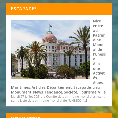
ESCAPADES
Nice
entre
au
Patrim
oine
Mondi
al de
l’Unesc
o
A la
une
,
Activit
és
,
Alpes-
Maritimes
Articles
Département
Escapade
Lieu
,
,
,
,
,
Monument
News Tendance
Société
Tourisme
Ville
,
,
,
,
Mardi 27 juillet 2021, le Comité du patrimoine mondial a inscrit
sur la Liste du patrimoine mondial de l’UNESCO
[…]