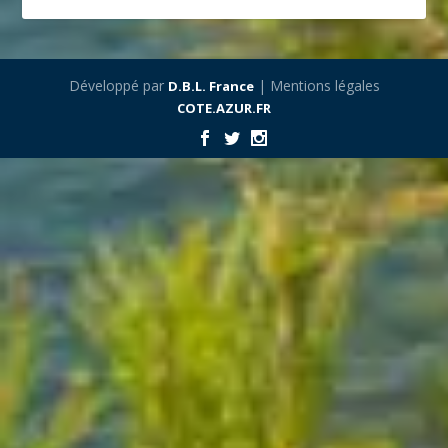
Développé par
| Mentions légales
D.B.L. France
COTE.AZUR.FR