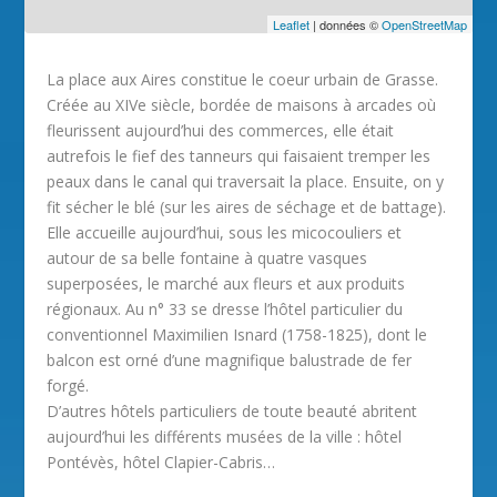
Leaflet
| données ©
OpenStreetMap
La place aux Aires constitue le coeur urbain de Grasse.
Créée au XIVe siècle, bordée de maisons à arcades où
fleurissent aujourd’hui des commerces, elle était
autrefois le fief des tanneurs qui faisaient tremper les
peaux dans le canal qui traversait la place. Ensuite, on y
fit sécher le blé (sur les aires de séchage et de battage).
Elle accueille aujourd’hui, sous les micocouliers et
autour de sa belle fontaine à quatre vasques
superposées, le marché aux fleurs et aux produits
régionaux. Au n° 33 se dresse l’hôtel particulier du
conventionnel Maximilien Isnard (1758-1825), dont le
balcon est orné d’une magnifique balustrade de fer
forgé.
D’autres hôtels particuliers de toute beauté abritent
aujourd’hui les différents musées de la ville : hôtel
Pontévès, hôtel Clapier-Cabris…