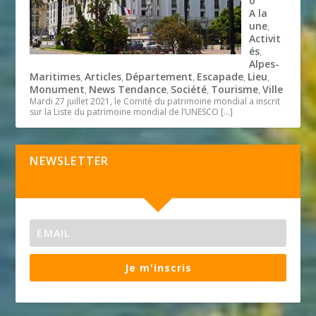
o
A la
une
,
Activit
és
,
Alpes-
Maritimes
Articles
Département
Escapade
Lieu
,
,
,
,
,
Monument
News Tendance
Société
Tourisme
Ville
,
,
,
,
Mardi 27 juillet 2021, le Comité du patrimoine mondial a inscrit
sur la Liste du patrimoine mondial de l’UNESCO
[…]
NEWSLETTER
Je m'inscris