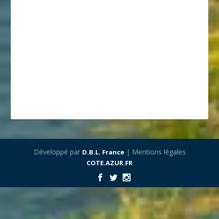
Développé par
| Mentions légales
D.B.L. France
COTE.AZUR.FR