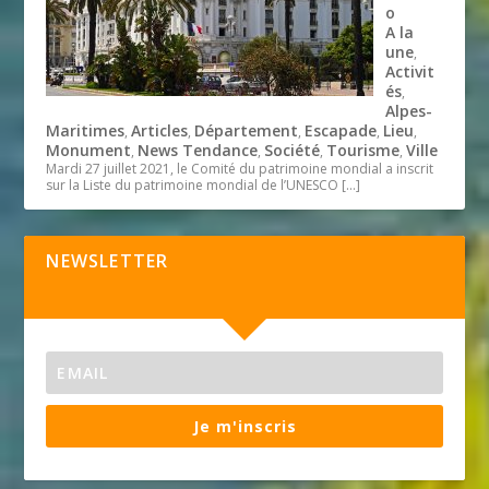
o
A la
une
,
Activit
és
,
Alpes-
Maritimes
Articles
Département
Escapade
Lieu
,
,
,
,
,
Monument
News Tendance
Société
Tourisme
Ville
,
,
,
,
Mardi 27 juillet 2021, le Comité du patrimoine mondial a inscrit
sur la Liste du patrimoine mondial de l’UNESCO
[…]
NEWSLETTER
Je m'inscris