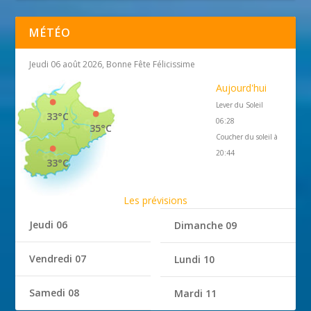
MÉTÉO
Jeudi 06 août 2026, Bonne Fête Félicissime
Aujourd'hui
Lever du Soleil
33°C
06:28
35°C
Coucher du soleil à
20:44
33°C
Les prévisions
Jeudi 06
Dimanche 09
Vendredi 07
Lundi 10
Samedi 08
Mardi 11