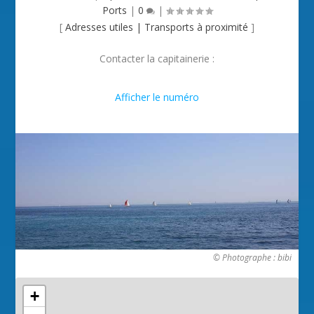
Ports
|
0
|
[
Adresses utiles
|
Transports à proximité
]
Contacter la capitainerie :

Afficher le numéro
© Photographe : bibi
+