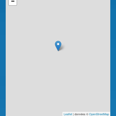
−
Leaflet
| données ©
OpenStreetMap