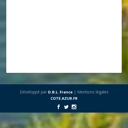
Développé par
| Mentions légales
D.B.L. France
COTE.AZUR.FR