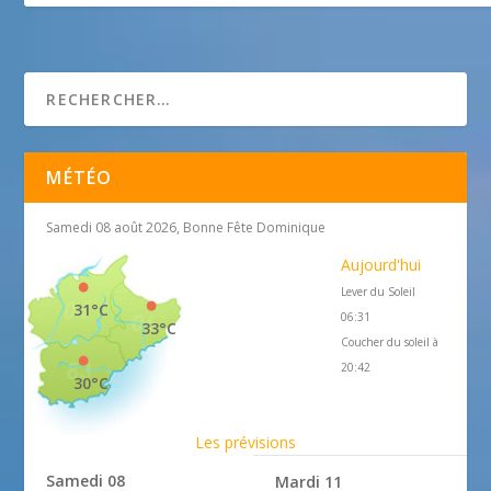
Chapelle du Rosaire
25 avril 2018
MÉTÉO
Samedi 08 août 2026, Bonne Fête Dominique
Aujourd'hui
Lever du Soleil
31°C
06:31
33°C
Coucher du soleil à
20:42
30°C
Les prévisions
Samedi 08
Mardi 11