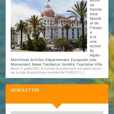
entre
au
Patrim
oine
Mondi
al de
l’Unesc
o
A la
une
,
Activit
és
,
Alpes-
Maritimes
Articles
Département
Escapade
Lieu
,
,
,
,
,
Monument
News Tendance
Société
Tourisme
Ville
,
,
,
,
Mardi 27 juillet 2021, le Comité du patrimoine mondial a inscrit
sur la Liste du patrimoine mondial de l’UNESCO
[…]
NEWSLETTER