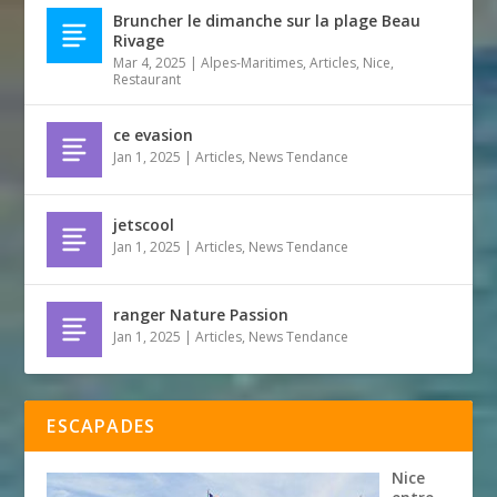
Bruncher le dimanche sur la plage Beau
Rivage
Mar 4, 2025
|
Alpes-Maritimes
,
Articles
,
Nice
,
Restaurant
ce evasion
Jan 1, 2025
|
Articles
,
News Tendance
jetscool
Jan 1, 2025
|
Articles
,
News Tendance
ranger Nature Passion
Jan 1, 2025
|
Articles
,
News Tendance
ESCAPADES
Nice