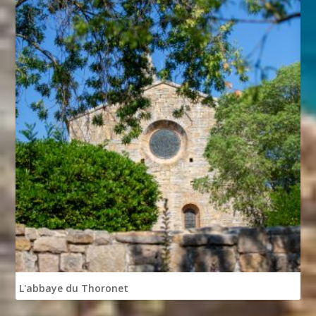
L'abbaye du Thoronet