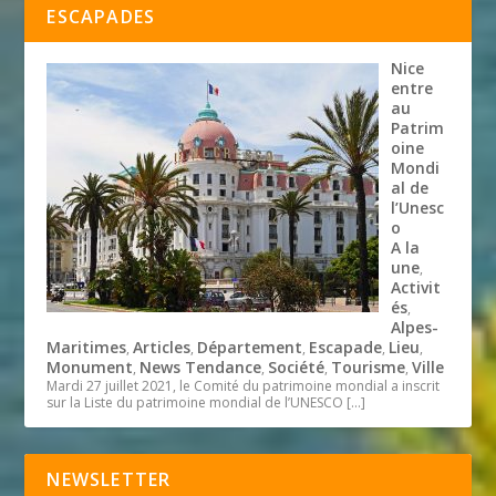
ESCAPADES
Nice
entre
au
Patrim
oine
Mondi
al de
l’Unesc
o
A la
une
,
Activit
és
,
Alpes-
Maritimes
Articles
Département
Escapade
Lieu
,
,
,
,
,
Monument
News Tendance
Société
Tourisme
Ville
,
,
,
,
Mardi 27 juillet 2021, le Comité du patrimoine mondial a inscrit
sur la Liste du patrimoine mondial de l’UNESCO
[…]
NEWSLETTER