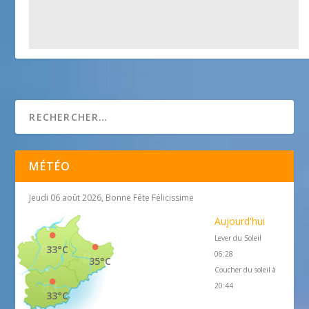
Eglise Saint Martin et de l’Assomption
25 avril 2018
MÉTÉO
Jeudi 06 août 2026, Bonne Fête Félicissime
Aujourd'hui
Lever du Soleil
33°C
06:28
35°C
Coucher du soleil à
20:44
33°C