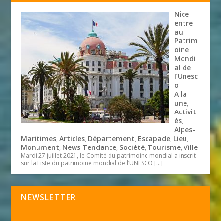
Nice
entre
au
Patrim
oine
Mondi
al de
l’Unesc
o
A la
une
,
Activit
és
,
Alpes-
Maritimes
Articles
Département
Escapade
Lieu
,
,
,
,
,
Monument
News Tendance
Société
Tourisme
Ville
,
,
,
,
Mardi 27 juillet 2021, le Comité du patrimoine mondial a inscrit
sur la Liste du patrimoine mondial de l’UNESCO
[…]
NEWSLETTER