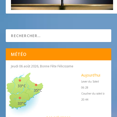
Le Festival des Mots
16 juin 2016
MÉTÉO
Jeudi 06 août 2026, Bonne Fête Félicissime
Aujourd'hui
Lever du Soleil
33°C
06:28
35°C
Coucher du soleil à
20:44
33°C