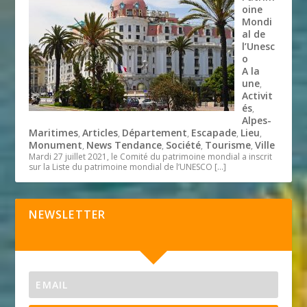
oine
Mondi
al de
l’Unesc
o
A la
une
,
Activit
és
,
Alpes-
Maritimes
Articles
Département
Escapade
Lieu
,
,
,
,
,
Monument
News Tendance
Société
Tourisme
Ville
,
,
,
,
Mardi 27 juillet 2021, le Comité du patrimoine mondial a inscrit
sur la Liste du patrimoine mondial de l’UNESCO
[…]
NEWSLETTER