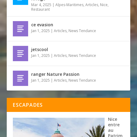
Mar 4, 2025
|
Alpes-Maritimes
,
Articles
,
Nice
,
Restaurant
ce evasion
Jan 1, 2025
|
Articles
,
News Tendance
jetscool
Jan 1, 2025
|
Articles
,
News Tendance
ranger Nature Passion
Jan 1, 2025
|
Articles
,
News Tendance
ESCAPADES
Nice
entre
au
Patrim