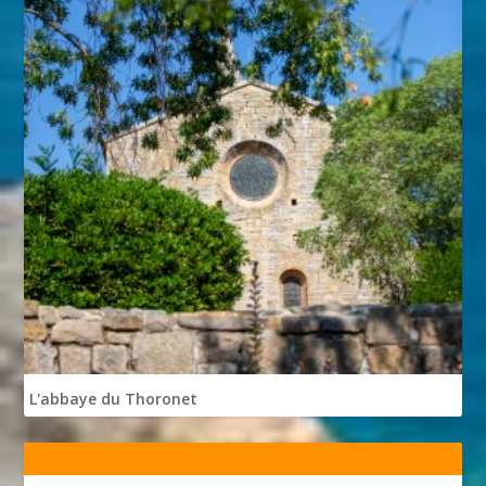
L'abbaye du Thoronet